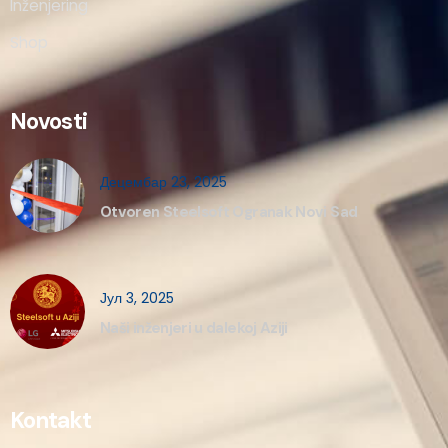
Inženjering
Shop
Novosti
Децембар 23, 2025
Otvoren Steelsoft Ogranak Novi Sad
Јул 3, 2025
Naši inženjeri u dalekoj Aziji
Kontakt