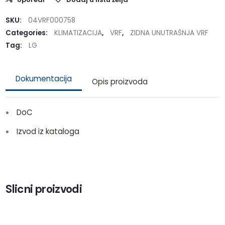
SKU:
04VRF000758
Categories:
KLIMATIZACIJA
,
VRF
,
ZIDNA UNUTRAŠNJA VRF
Tag:
LG
Dokumentacija
Opis proizvoda
DoC
Izvod iz kataloga
Slicni proizvodi