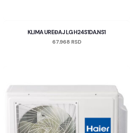
KLIMA UREĐAJ LG H24S1DA.NS1
67.968
RSD