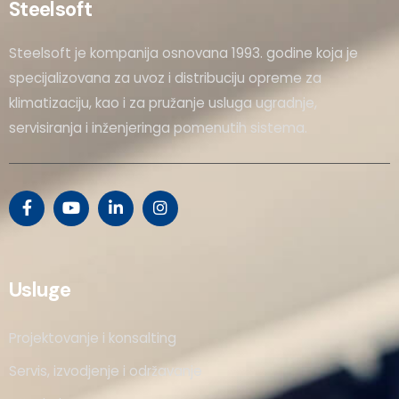
Steelsoft
Steelsoft je kompanija osnovana 1993. godine koja je
specijalizovana za uvoz i distribuciju opreme za
klimatizaciju, kao i za pružanje usluga ugradnje,
servisiranja i inženjeringa pomenutih sistema.
Usluge
Projektovanje i konsalting
Servis, izvodjenje i održavanje