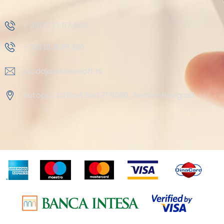
+ 381 11 37 57 555
+ 381 18 41 51 230
prodaja@steelsoft.rs
Autoput za Novi Sad 71 11080, Zemun-Beograd