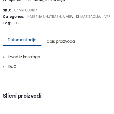
SKU:
04VRF000817
Categories:
KASETNA UNUTRAŠNJA VRF
,
KLIMATIZACIJA
,
VRF
Tag:
LG
Dokumentacija
Opis proizvoda
Izvod iz kataloga
DoC
Slicni proizvodi