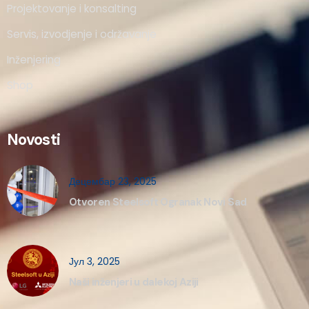
Projektovanje i konsalting
Servis, izvodjenje i održavanje
Inženjering
Shop
Novosti
Децембар 23, 2025
Otvoren Steelsoft Ogranak Novi Sad
Јул 3, 2025
Naši inženjeri u dalekoj Aziji