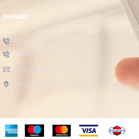
Kontakt
+ 381 11 37 57 555
+ 381 18 41 51 230
prodaja@steelsoft.rs
Autoput za Novi Sad 71 11080, Zemun-Beograd