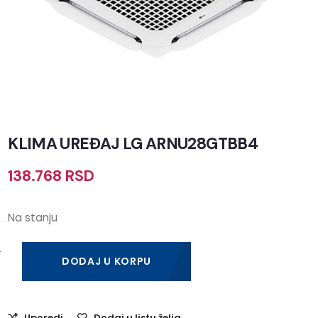
KLIMA UREĐAJ LG ARNU28GTBB4
138.768
RSD
Na stanju
DODAJ U KORPU
Uporedi
Dodaj u listu želja