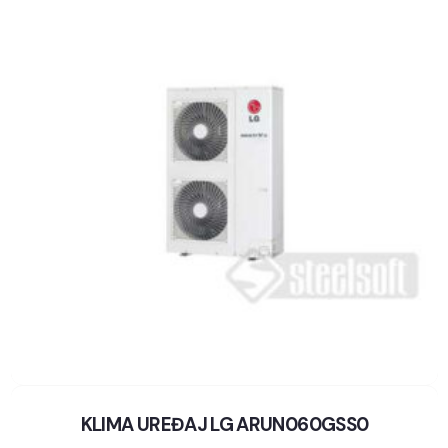
KLIMA UREĐAJ LG ARUN060GSS0