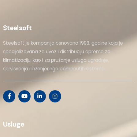
Steelsoft
Steelsoft je kompanija osnovana 1993. godine koja je
specijalizovana za uvoz i distribuciju opreme za
klimatizaciju, kao i za pružanje usluga ugradnje,
servisiranja i inženjeringa pomenutih sistema.
Usluge