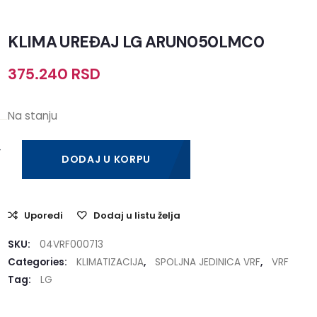
KLIMA UREĐAJ LG ARUN050LMC0
375.240
RSD
Na stanju
DODAJ U KORPU
Uporedi
Dodaj u listu želja
SKU:
04VRF000713
Categories:
KLIMATIZACIJA
,
SPOLJNA JEDINICA VRF
,
VRF
Tag:
LG