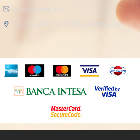
prodaja@steelsoft.rs
Autoput za Novi Sad 71 11080, Zemun-Beograd