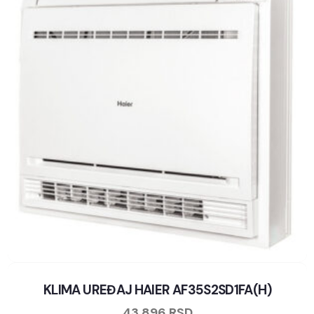
KLIMA UREĐAJ HAIER AF35S2SD1FA(H)
43.896
RSD