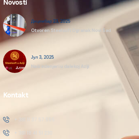
Novosti
Децембар 23, 2025
Otvoren Steelsoft Ogranak Novi Sad
Јул 3, 2025
Naši inženjeri u dalekoj Aziji
Kontakt
+ 381 11 37 57 555
+ 381 18 41 51 230