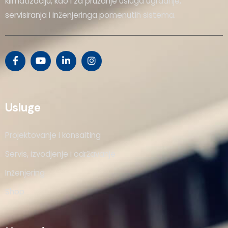
klimatizaciju, kao i za pružanje usluga ugradnje,
servisiranja i inženjeringa pomenutih sistema.
Usluge
Projektovanje i konsalting
Servis, izvodjenje i održavanje
Inženjering
Shop