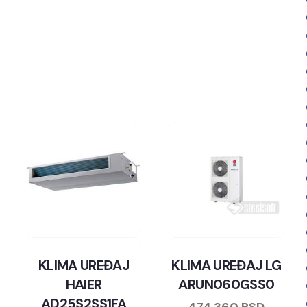
KLIMA UREĐAJ
KLIMA UREĐAJ LG
HAIER
ARUN060GSS0
AD25S2SS1FA