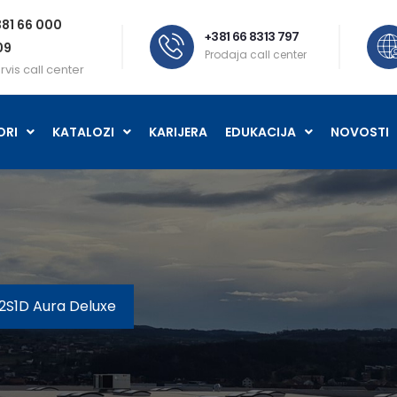
81 66 000
+381 66 8313 797
09
Prodaja call center
rvis call center
ORI
KATALOZI
KARIJERA
EDUKACIJA
NOVOSTI
2S1D Aura Deluxe