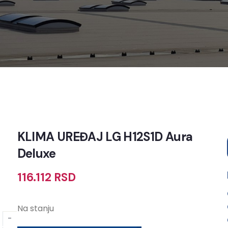
KLIMA UREĐAJ LG H12S1D Aura
Deluxe
116.112
RSD
Na stanju