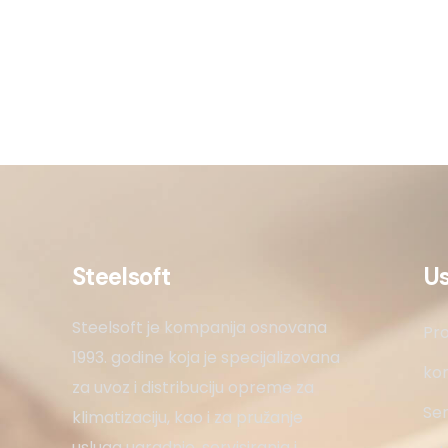
Steelsoft
U
Steelsoft je kompanija osnovana
Pro
1993. godine koja je specijalizovana
kon
za uvoz i distribuciju opreme za
Ser
klimatizaciju, kao i za pružanje
usluga ugradnje, servisiranja i