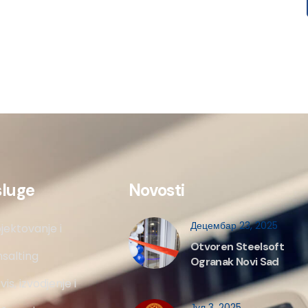
sluge
Novosti
Децембар 23, 2025
jektovanje i
Otvoren Steelsoft
salting
Ogranak Novi Sad
vis, izvodjenje i
Јул 3, 2025