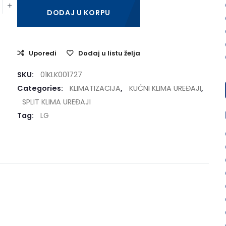
DODAJ U KORPU
Uporedi
Dodaj u listu želja
SKU:
01KLK001727
Categories:
KLIMATIZACIJA
,
KUĆNI KLIMA UREĐAJI
,
SPLIT KLIMA UREĐAJI
Tag:
LG