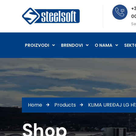
+3
0
Se
PROIZVODI
BRENDOVI
O NAMA
SEKT
Home
Products
KLIMA UREĐAJ LG H1
Shop