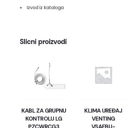
Izvod iz kataloga
Slicni proizvodi
KABL ZA GRUPNU
KLIMA UREĐAJ
KONTROLU LG
VENTING
PZCWRCG3
VSAFBU-