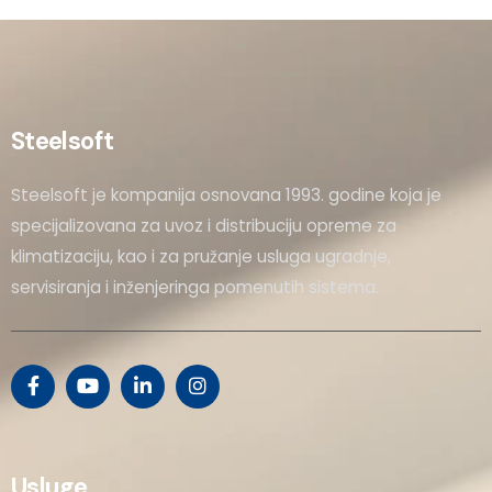
Steelsoft
Steelsoft je kompanija osnovana 1993. godine koja je
specijalizovana za uvoz i distribuciju opreme za
klimatizaciju, kao i za pružanje usluga ugradnje,
servisiranja i inženjeringa pomenutih sistema.
Usluge