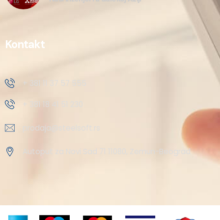
Kontakt
+ 381 11 37 57 555
+ 381 18 41 51 230
prodaja@steelsoft.rs
Autoput za Novi Sad 71 11080, Zemun-Beograd