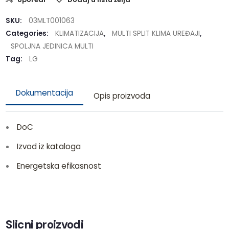
SKU:
03MLT001063
Categories:
KLIMATIZACIJA
,
MULTI SPLIT KLIMA UREĐAJI
,
SPOLJNA JEDINICA MULTI
Tag:
LG
Dokumentacija
Opis proizvoda
DoC
Izvod iz kataloga
Energetska efikasnost
Slicni proizvodi