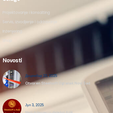
Projektovanje i konsalting
Servis, izvodjenje i održavanje
Inženjering
Shop
Novosti
Децембар 23, 2025
Otvoren Steelsoft Ogranak Novi Sad
Јул 3, 2025
Naši inženjeri u dalekoj Aziji