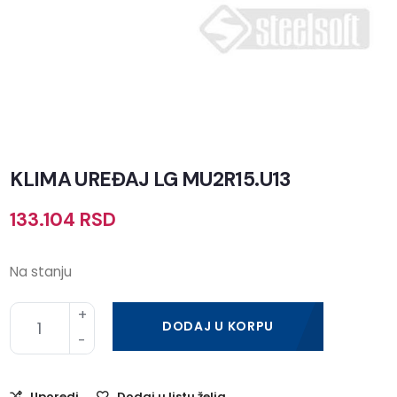
KLIMA UREĐAJ LG MU2R15.U13
133.104
RSD
Na stanju
DODAJ U KORPU
Uporedi
Dodaj u listu želja