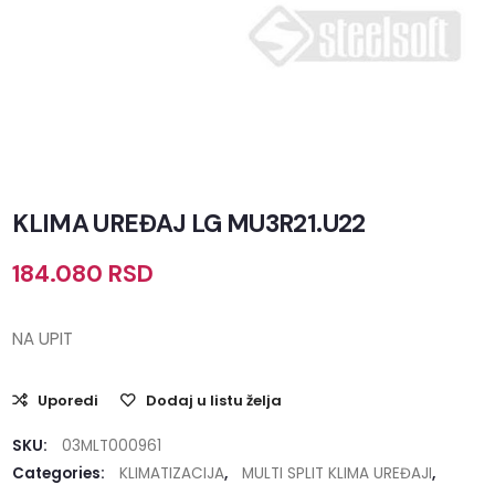
KLIMA UREĐAJ LG MU3R21.U22
184.080
RSD
NA UPIT
Uporedi
Dodaj u listu želja
SKU:
03MLT000961
Categories:
KLIMATIZACIJA
,
MULTI SPLIT KLIMA UREĐAJI
,