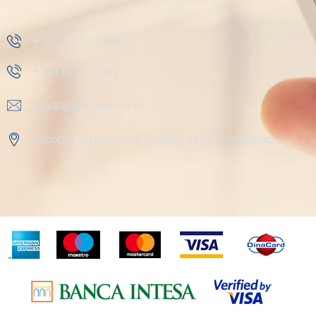
+ 381 11 37 57 555
+ 381 18 41 51 230
prodaja@steelsoft.rs
Autoput za Novi Sad 71 11080, Zemun-Beograd