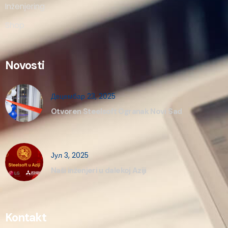
Inženjering
Shop
Novosti
Децембар 23, 2025
Otvoren Steelsoft Ogranak Novi Sad
Јул 3, 2025
Naši inženjeri u dalekoj Aziji
Kontakt