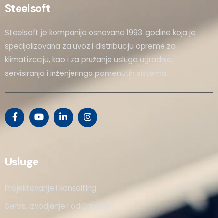
Steelsoft
Steelsoft je kompanija osnovana 1993. godine koja je
specijalizovana za uvoz i distribuciju opreme za
klimatizaciju, kao i za pružanje usluga ugradnje,
servisiranja i inženjeringa pomenutih sistema.
Usluge
Projektovanje i konsalting
Servis, izvodjenje i održavanje