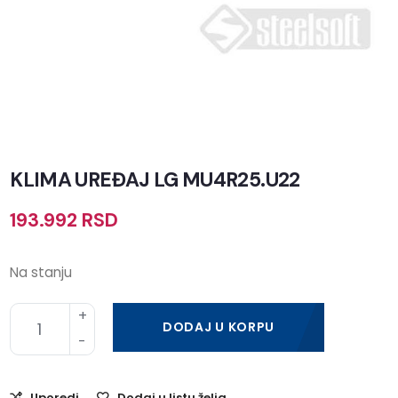
KLIMA UREĐAJ LG MU4R25.U22
193.992
RSD
Na stanju
DODAJ U KORPU
Uporedi
Dodaj u listu želja