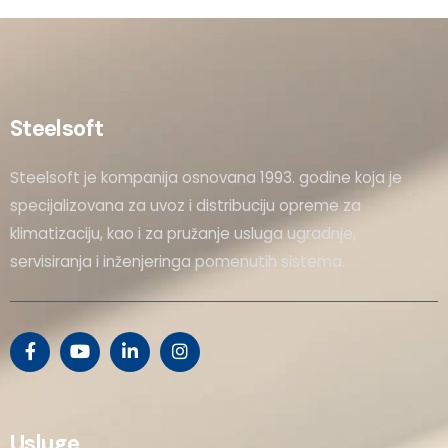
Steelsoft
Steelsoft je kompanija osnovana 1993. godine koja je
specijalizovana za uvoz i distribuciju opreme za
klimatizaciju, kao i za pružanje usluga ugradnje,
servisiranja i inženjeringa pomenutih sistema.
Usluge