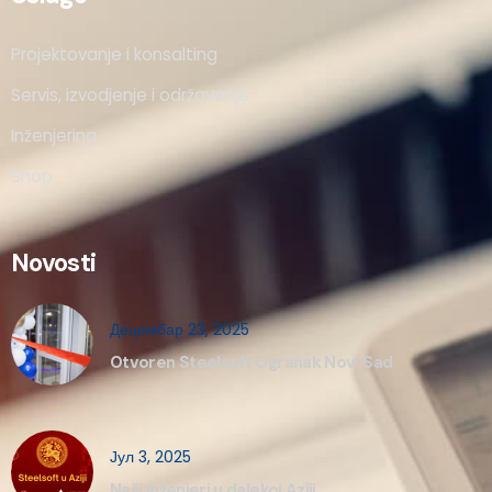
Projektovanje i konsalting
Servis, izvodjenje i održavanje
Inženjering
Shop
Novosti
Децембар 23, 2025
Otvoren Steelsoft Ogranak Novi Sad
Јул 3, 2025
Naši inženjeri u dalekoj Aziji