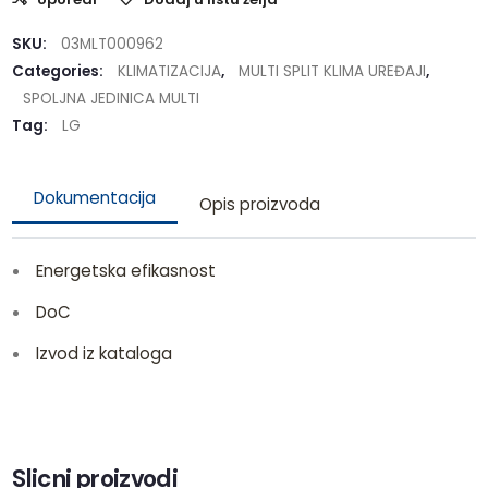
SKU:
03MLT000962
Categories:
KLIMATIZACIJA
,
MULTI SPLIT KLIMA UREĐAJI
,
SPOLJNA JEDINICA MULTI
Tag:
LG
Dokumentacija
Opis proizvoda
Energetska efikasnost
DoC
Izvod iz kataloga
Slicni proizvodi