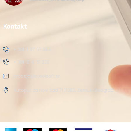
Kontakt
+ 381 11 37 57 555
+ 381 18 41 51 230
prodaja@steelsoft.rs
Autoput za Novi Sad 71 11080, Zemun-Beograd