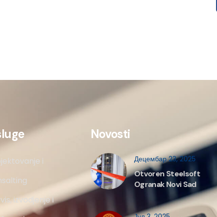
sluge
Novosti
Децембар 23, 2025
jektovanje i
Otvoren Steelsoft
salting
Ogranak Novi Sad
vis, izvodjenje i
Јул 3, 2025