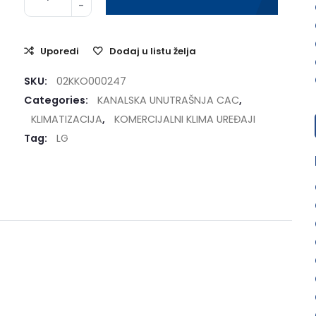
Uporedi
Dodaj u listu želja
SKU:
02KKO000247
Categories:
KANALSKA UNUTRAŠNJA CAC
,
KLIMATIZACIJA
,
KOMERCIJALNI KLIMA UREĐAJI
Tag:
LG