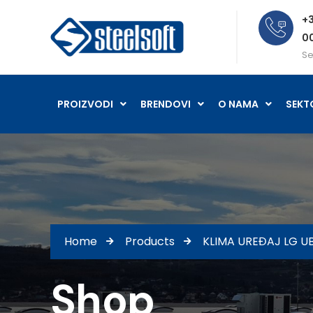
+3
0
Se
PROIZVODI
BRENDOVI
O NAMA
SEKT
Home
Products
KLIMA UREĐAJ LG U
Shop