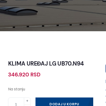
KLIMA UREĐAJ LG UB70.N94
346.920
RSD
Na stanju
DODAJ U KORPU