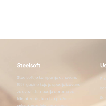
Steelsoft
U
Steelsoft je kompanija osnovana
Pro
1993. godine koja je specijalizovana
kon
za uvoz i distribuciju opreme za
Ser
klimatizaciju, kao i za pružanje
usluga ugradnje, servisiranja i