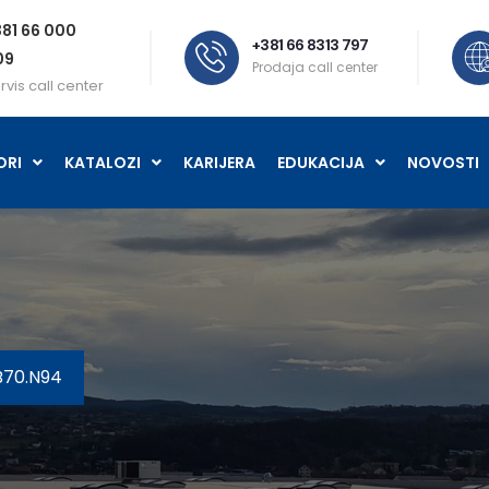
81 66 000
+381 66 8313 797
09
Prodaja call center
rvis call center
ORI
KATALOZI
KARIJERA
EDUKACIJA
NOVOSTI
B70.N94