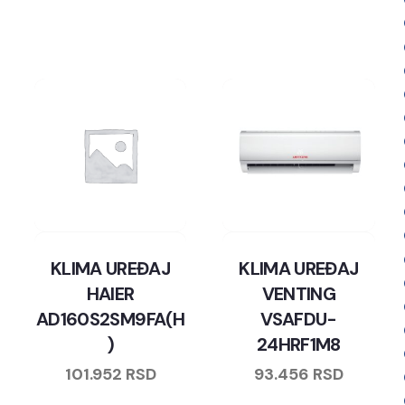
KLIMA UREĐAJ
KLIMA UREĐAJ
HAIER
VENTING
AD160S2SM9FA(H
VSAFDU-
)
24HRF1M8
101.952
RSD
93.456
RSD