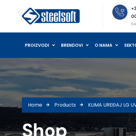
+3
0
Se
PROIZVODI
BRENDOVI
O NAMA
SEKT
Home
Products
KLIMA UREĐAJ LG U
Shop