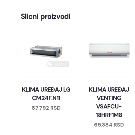
Slicni proizvodi
KLIMA UREĐAJ LG
KLIMA UREĐAJ
CM24F.N11
VENTING
VSAFCU-
87.792
RSD
18HRF1M8
69.384
RSD