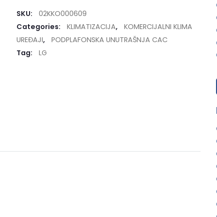
SKU:
02KKO000609
Categories:
KLIMATIZACIJA
,
KOMERCIJALNI KLIMA
UREĐAJI
,
PODPLAFONSKA UNUTRAŠNJA CAC
Tag:
LG