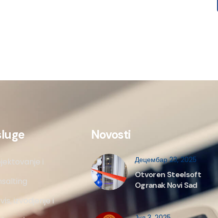
sluge
Novosti
Децембар 23, 2025
jektovanje i
Otvoren Steelsoft
salting
Ogranak Novi Sad
vis, izvodjenje i
Јул 3, 2025