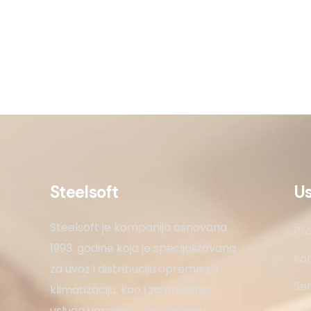
Steelsoft
U
Steelsoft je kompanija osnovana
Pro
1993. godine koja je specijalizovana
kon
za uvoz i distribuciju opreme za
Ser
klimatizaciju, kao i za pružanje
usluga ugradnje, servisiranja i