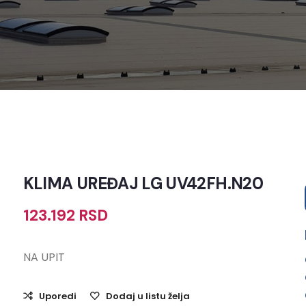
KLIMA UREĐAJ LG UV42FH.N20
123.192
RSD
NA UPIT
Uporedi
Dodaj u listu želja