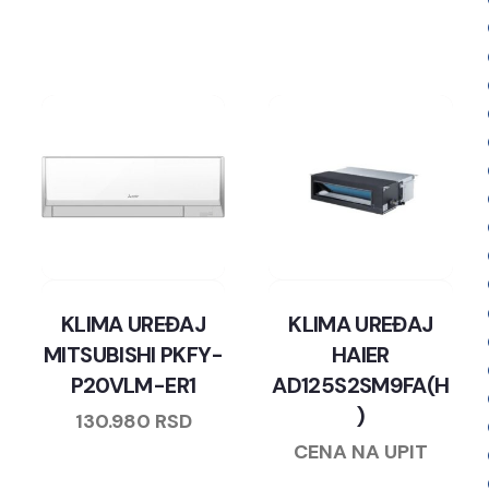
KLIMA UREĐAJ
KLIMA UREĐAJ
MITSUBISHI PKFY-
HAIER
P20VLM-ER1
AD125S2SM9FA(H
)
130.980
RSD
CENA NA UPIT