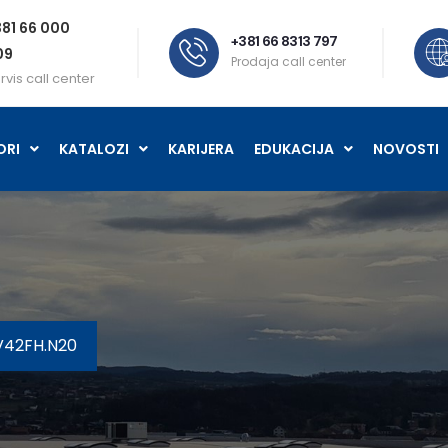
81 66 000
+381 66 8313 797
09
Prodaja call center
rvis call center
ORI
KATALOZI
KARIJERA
EDUKACIJA
NOVOSTI
V42FH.N20