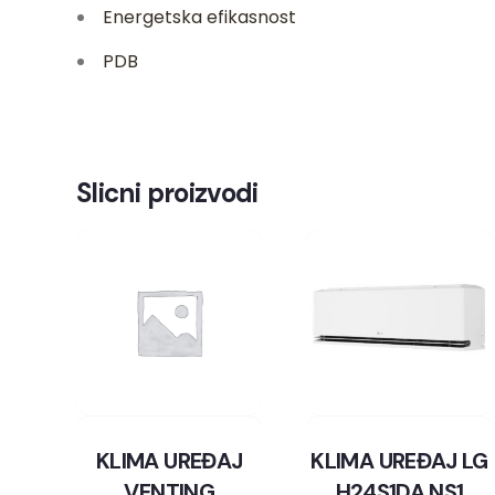
Energetska efikasnost
PDB
Slicni proizvodi
KLIMA UREĐAJ
KLIMA UREĐAJ LG
VENTING
H24S1DA.NS1