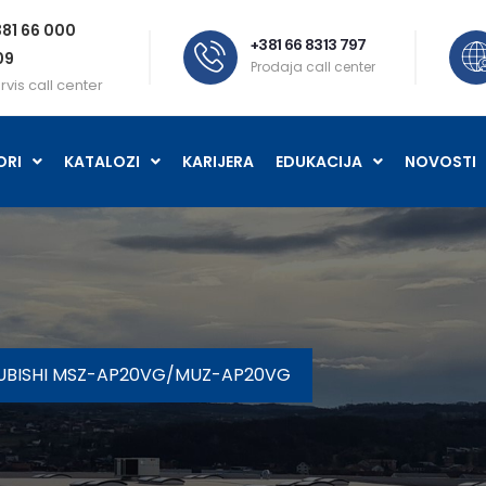
81 66 000
+381 66 8313 797
09
Prodaja call center
rvis call center
ORI
KATALOZI
KARIJERA
EDUKACIJA
NOVOSTI
SUBISHI MSZ-AP20VG/MUZ-AP20VG