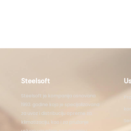
Steelsoft
U
Steelsoft je kompanija osnovana
Pro
1993. godine koja je specijalizovana
kon
za uvoz i distribuciju opreme za
Ser
klimatizaciju, kao i za pružanje
usluga ugradnje, servisiranja i