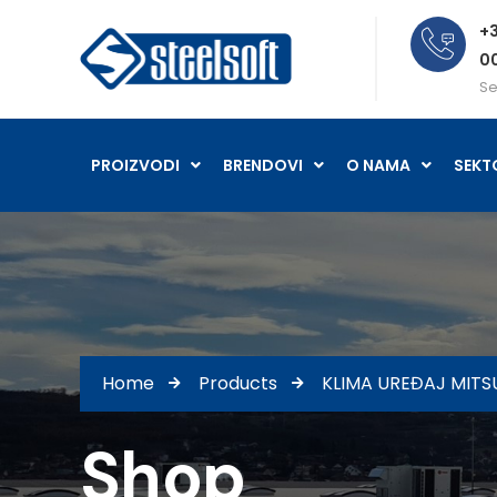
+3
0
Se
PROIZVODI
BRENDOVI
O NAMA
SEKT
Home
Products
KLIMA UREĐAJ MIT
Shop