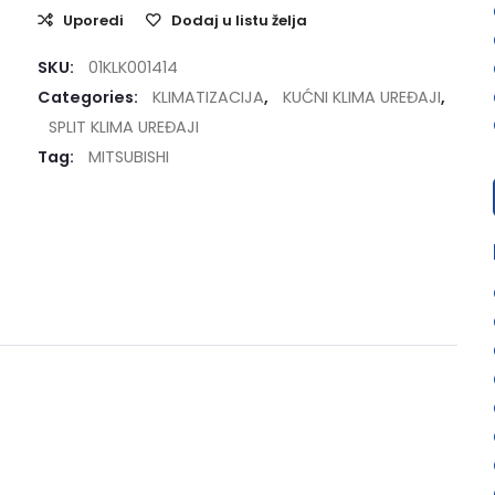
Uporedi
Dodaj u listu želja
SKU:
01KLK001414
Categories:
KLIMATIZACIJA
,
KUĆNI KLIMA UREĐAJI
,
SPLIT KLIMA UREĐAJI
Tag:
MITSUBISHI