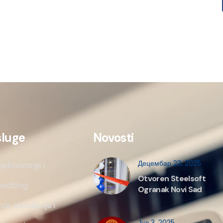
sluge
Novosti
Децембар 23, 2025
jektovanje i
Otvoren Steelsoft
salting
Ogranak Novi Sad
vis, izvodjenje i
Јул 3, 2025