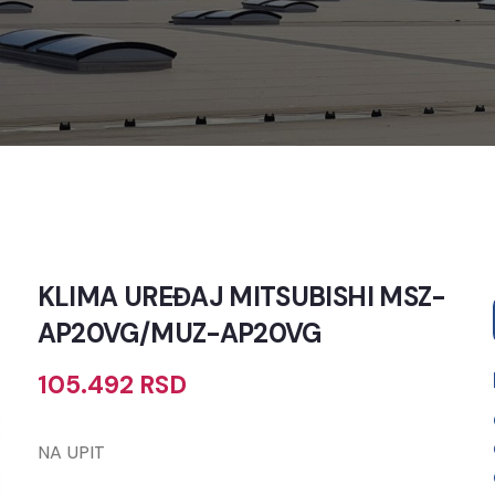
KLIMA UREĐAJ MITSUBISHI MSZ-
AP20VG/MUZ-AP20VG
105.492
RSD
NA UPIT