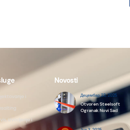
sluge
Novosti
Децембар 23, 2025
jektovanje i
Otvoren Steelsoft
salting
Ogranak Novi Sad
vis, izvodjenje i
Јул 3, 2025