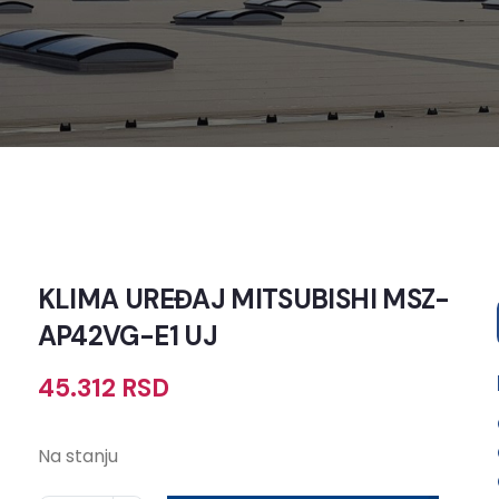
KLIMA UREĐAJ MITSUBISHI MSZ-
AP42VG-E1 UJ
45.312
RSD
Na stanju