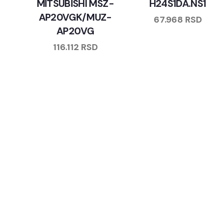
MITSUBISHI MSZ-
H24S1DA.NS1
AP20VGK/MUZ-
67.968
RSD
AP20VG
116.112
RSD