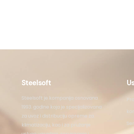
Steelsoft
U
Steelsoft je kompanija osnovana
Pro
1993. godine koja je specijalizovana
kon
za uvoz i distribuciju opreme za
Ser
klimatizaciju, kao i za pružanje
usluga ugradnje, servisiranja i