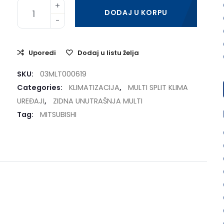
DODAJ U KORPU
Uporedi
Dodaj u listu želja
SKU:
03MLT000619
Categories:
KLIMATIZACIJA
,
MULTI SPLIT KLIMA
UREĐAJI
,
ZIDNA UNUTRAŠNJA MULTI
Tag:
MITSUBISHI