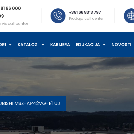
81 66 000
+381 66 8313 797
09
Prodaja call center
rvis call center
ORI
KATALOZI
KARIJERA
EDUKACIJA
NOVOSTI
UBISHI MSZ-AP42VG-E1 UJ