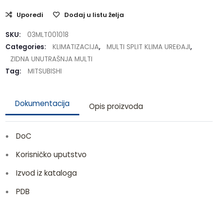
Uporedi
Dodaj u listu želja
SKU:
03MLT001018
Categories:
KLIMATIZACIJA
,
MULTI SPLIT KLIMA UREĐAJI
,
ZIDNA UNUTRAŠNJA MULTI
Tag:
MITSUBISHI
Dokumentacija
Opis proizvoda
DoC
Korisničko uputstvo
Izvod iz kataloga
PDB