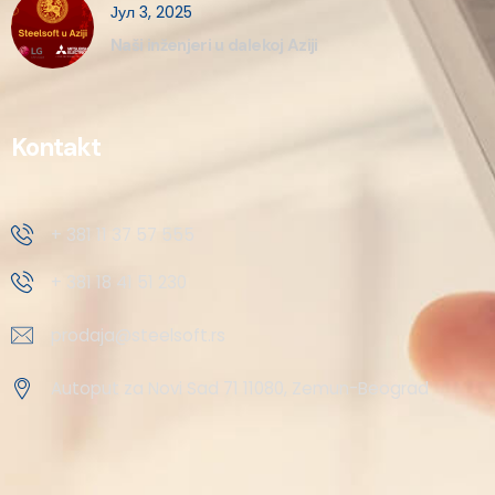
Јул 3, 2025
Naši inženjeri u dalekoj Aziji
Kontakt
+ 381 11 37 57 555
+ 381 18 41 51 230
prodaja@steelsoft.rs
Autoput za Novi Sad 71 11080, Zemun-Beograd