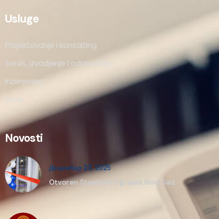
Usluge
Projektovanje i konsalting
Servis, izvodjenje i održavanje
Inženjering
Shop
Novosti
Децембар 23, 2025
Otvoren Steelsoft Ogranak Novi Sad