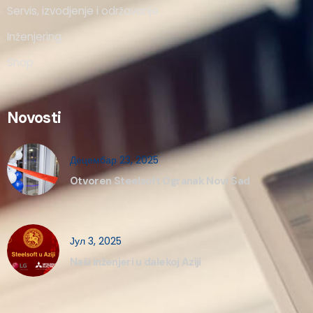
Servis, izvodjenje i održavanje
Inženjering
Shop
Novosti
Децембар 23, 2025
Otvoren Steelsoft Ogranak Novi Sad
Јул 3, 2025
Naši inženjeri u dalekoj Aziji