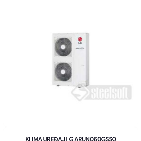
KLIMA UREĐAJ LG ARUN060GSS0