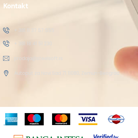
Kontakt
+ 381 11 37 57 555
+ 381 18 41 51 230
prodaja@steelsoft.rs
Autoput za Novi Sad 71 11080, Zemun-Beograd