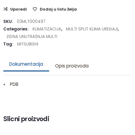
Uporedi
Dodaj u listu želja
SKU:
03MLT000497
Categories:
KLIMATIZACIJA
,
MULTI SPLIT KLIMA UREĐAJI
,
ZIDNA UNUTRAŠNJA MULTI
Tag:
MITSUBISHI
Dokumentacija
Opis proizvoda
PDB
Slicni proizvodi