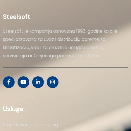
Steelsoft
Steelsoft je kompanija osnovana 1993. godine koja je
specijalizovana za uvoz i distribuciju opreme za
klimatizaciju, kao i za pružanje usluga ugradnje,
servisiranja i inženjeringa pomenutih sistema.
Usluge
Projektovanje i konsalting