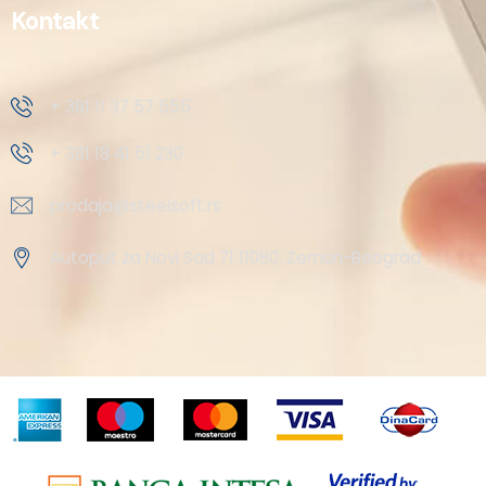
Kontakt
+ 381 11 37 57 555
+ 381 18 41 51 230
prodaja@steelsoft.rs
Autoput za Novi Sad 71 11080, Zemun-Beograd