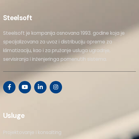
Steelsoft
Steelsoft je kompanija osnovana 1993. godine koja je
specijalizovana za uvoz i distribuciju opreme za
klimatizaciju, kao i za pružanje usluga ugradnje,
servisiranja i inženjeringa pomenutih sistema.
Usluge
Projektovanje i konsalting