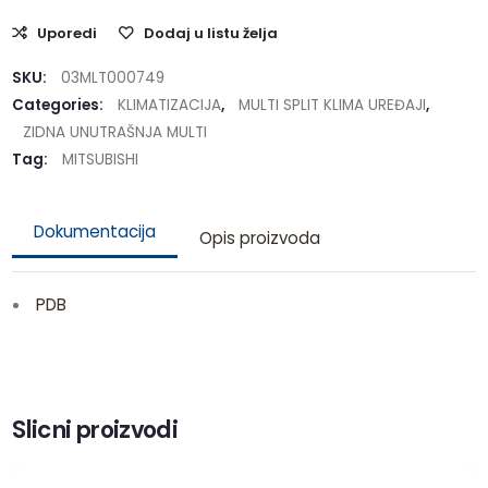
Uporedi
Dodaj u listu želja
SKU:
03MLT000749
Categories:
KLIMATIZACIJA
,
MULTI SPLIT KLIMA UREĐAJI
,
ZIDNA UNUTRAŠNJA MULTI
Tag:
MITSUBISHI
Dokumentacija
Opis proizvoda
PDB
Slicni proizvodi