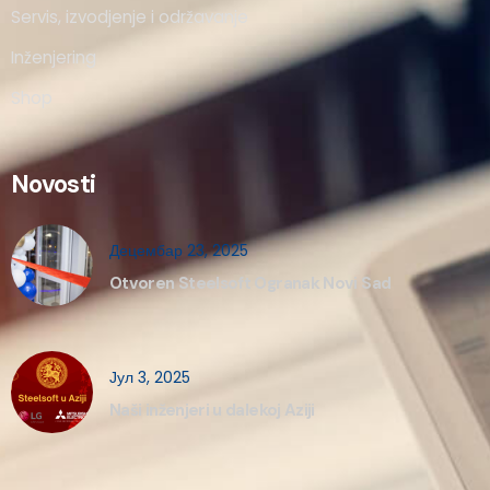
Servis, izvodjenje i održavanje
Inženjering
Shop
Novosti
Децембар 23, 2025
Otvoren Steelsoft Ogranak Novi Sad
Јул 3, 2025
Naši inženjeri u dalekoj Aziji