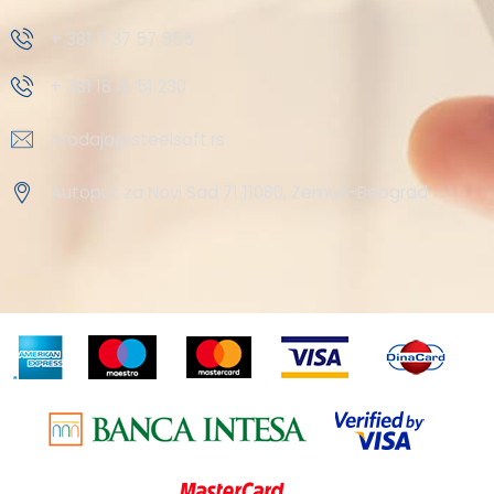
+ 381 11 37 57 555
+ 381 18 41 51 230
prodaja@steelsoft.rs
Autoput za Novi Sad 71 11080, Zemun-Beograd