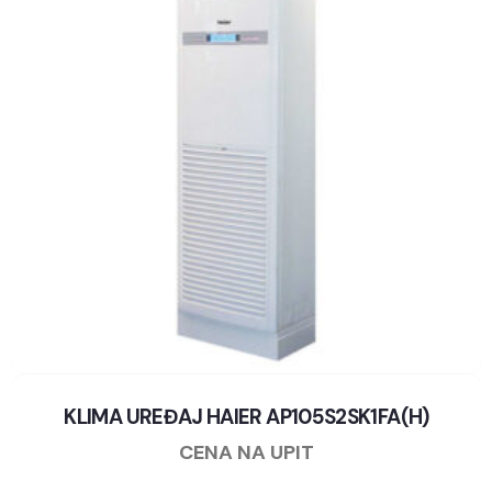
KLIMA UREĐAJ HAIER AP105S2SK1FA(H)
CENA NA UPIT