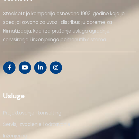
Steelsoft je kompanija osnovana 1993. godine koja je
specijalizovana za uvoz i distribuciju opreme za
klimatizaciju, kao i za pružanje usluga ugradnje,
servisiranja i inženjeringa pomenutih sistema.
Usluge
Projektovanje i konsalting
Servis, izvodjenje i održavanje
Inženjering