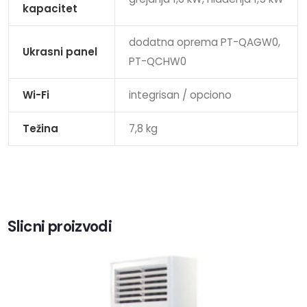
kapacitet
dodatna oprema PT-QAGW0,
Ukrasni panel
PT-QCHW0
Wi-Fi
integrisan / opciono
Težina
7,8 kg
Slicni proizvodi