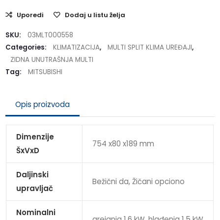
Uporedi
Dodaj u listu želja
SKU:
03MLT000558
Categories:
KLIMATIZACIJA
,
MULTI SPLIT KLIMA UREĐAJI
,
ZIDNA UNUTRAŠNJA MULTI
Tag:
MITSUBISHI
Opis proizvoda
Dimenzije
754 x80 x189 mm
ŠxVxD
Daljinski
Bežični da, Žičani opciono
upravljač
Nominalni
grejanja 1,6 kW, hlađenja 1,5 kW