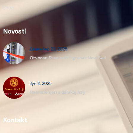
Shop
Novosti
Децембар 23, 2025
Otvoren Steelsoft Ogranak Novi Sad
Јул 3, 2025
Naši inženjeri u dalekoj Aziji
Kontakt