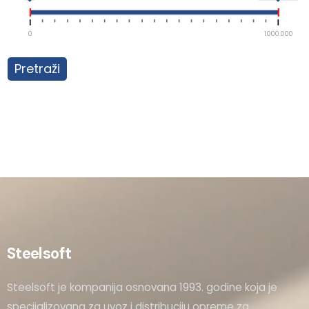
0
1.000.000
Pretraži
Steelsoft
Steelsoft je kompanija osnovana 1993. godine koja je
specijalizovana za uvoz i distribuciju opreme za