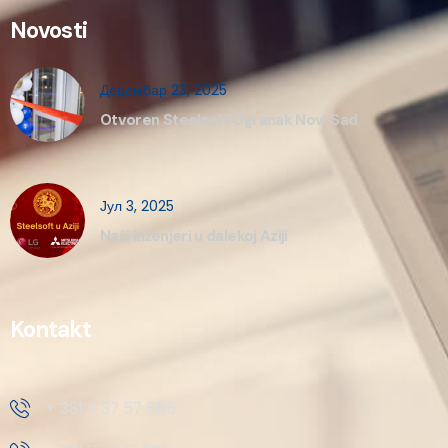
Novosti
Децембар 23, 2025
Otvoren Steelsoft Ogranak Novi Sad
Јул 3, 2025
Naši inženjeri u dalekoj Aziji
Kontakt
+ 381 11 37 57 555