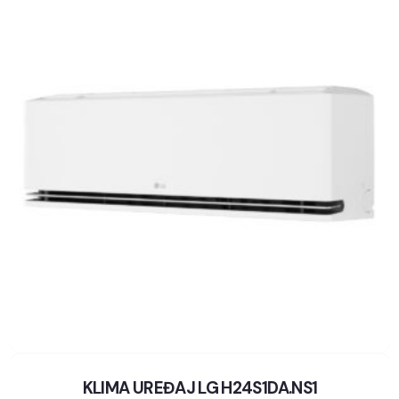
KLIMA UREĐAJ LG H24S1DA.NS1