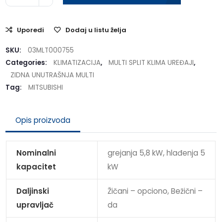
Uporedi
Dodaj u listu želja
SKU:
03MLT000755
Categories:
KLIMATIZACIJA
,
MULTI SPLIT KLIMA UREĐAJI
,
ZIDNA UNUTRAŠNJA MULTI
Tag:
MITSUBISHI
Opis proizvoda
Nominalni
grejanja 5,8 kW, hlađenja 5
kapacitet
kW
Daljinski
Žičani – opciono, Bežični –
upravljač
da