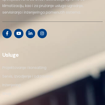
klimatizaciju, kao i za pružanje usluga ugradnje,
servisiranja i inženjeringa pomenutih sistema.
Usluge
Projektovanje i konsalting
Servis, izvodjenje i održavanje
Inženjering
Shop