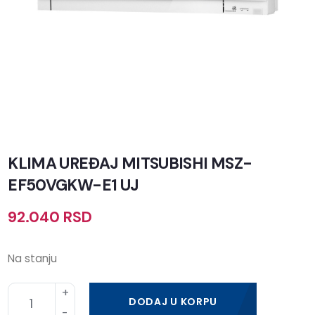
KLIMA UREĐAJ MITSUBISHI MSZ-
EF50VGKW-E1 UJ
92.040
RSD
Na stanju
DODAJ U KORPU