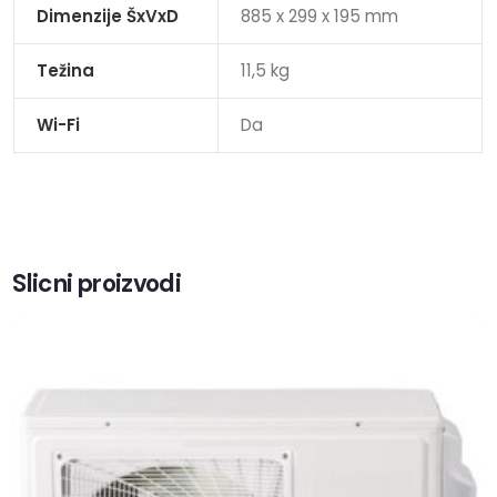
Dimenzije ŠxVxD
885 x 299 x 195 mm
Težina
11,5 kg
Wi-Fi
Da
Slicni proizvodi