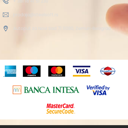
+ 381 18 41 51 230
prodaja@steelsoft.rs
Autoput za Novi Sad 71 11080, Zemun-Beograd