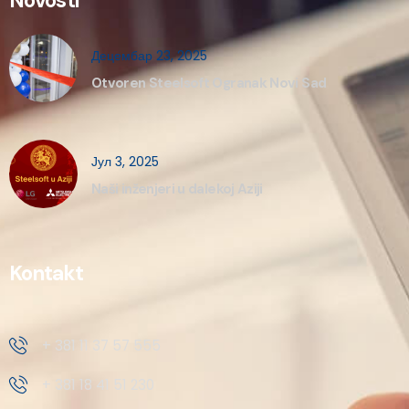
Novosti
Децембар 23, 2025
Otvoren Steelsoft Ogranak Novi Sad
Јул 3, 2025
Naši inženjeri u dalekoj Aziji
Kontakt
+ 381 11 37 57 555
+ 381 18 41 51 230