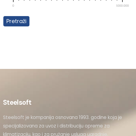
0
1.000.000
Pretraži
Steelsoft
Steelsoft je kompanija osnovana 1993. godine koja je
specijalizovana za uvoz i distribuciju opreme za
klimatizaciju, kao i za pružanje usluga ugradnje,