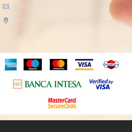
prodaja@steelsoft.rs
Autoput za Novi Sad 71 11080, Zemun-Beograd