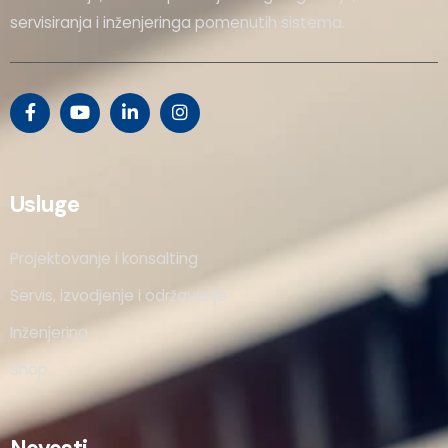
servisiranja i inženjeringa pomenutih sistema.
Usluge
Projektovanje i konsalting
Servis, izvodjenje i održavanje
Inženjering
Shop