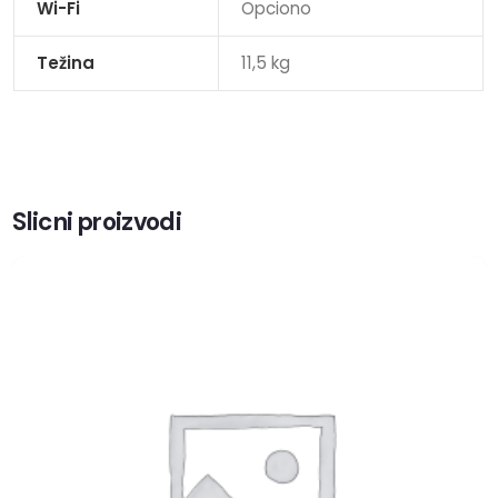
Wi-Fi
Opciono
Težina
11,5 kg
Slicni proizvodi