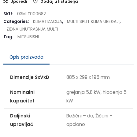
Uporedi
Dodaj u listu želja
SKU:
03MLT000682
Categories:
KLIMATIZACIJA
,
MULTI SPLIT KLIMA UREĐAJI
,
ZIDNA UNUTRAŠNJA MULTI
Tag:
MITSUBISHI
Opis proizvoda
Dimenzije ŠxVxD
885 x 299 x 195 mm
Nominalni
grejanja 5,8 kW, hlađenja 5
kapacitet
kW
Daljinski
Bežični – da, Žičani –
upravljač
opciono