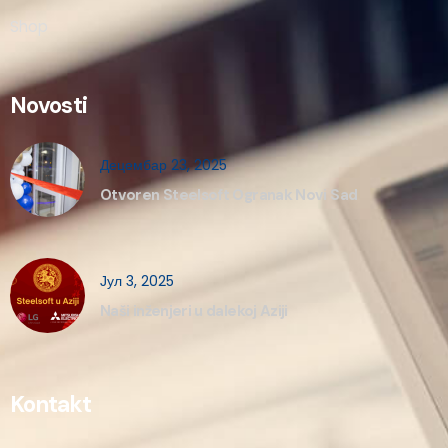
Shop
Novosti
Децембар 23, 2025
Otvoren Steelsoft Ogranak Novi Sad
Јул 3, 2025
Naši inženjeri u dalekoj Aziji
Kontakt