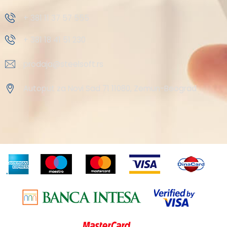
+ 381 11 37 57 555
+ 381 18 41 51 230
prodaja@steelsoft.rs
Autoput za Novi Sad 71 11080, Zemun-Beograd