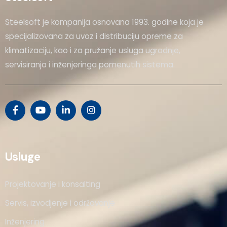
Steelsoft je kompanija osnovana 1993. godine koja je
specijalizovana za uvoz i distribuciju opreme za
klimatizaciju, kao i za pružanje usluga ugradnje,
servisiranja i inženjeringa pomenutih sistema.
Usluge
Projektovanje i konsalting
Servis, izvodjenje i održavanje
Inženjering