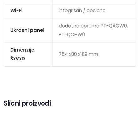
Wi-Fi
integrisan / opciono
dodatna oprema PT-QAGW0,
Ukrasni panel
PT-QCHW0
Dimenzije
754 x80 x189 mm
ŠxVxD
Slicni proizvodi