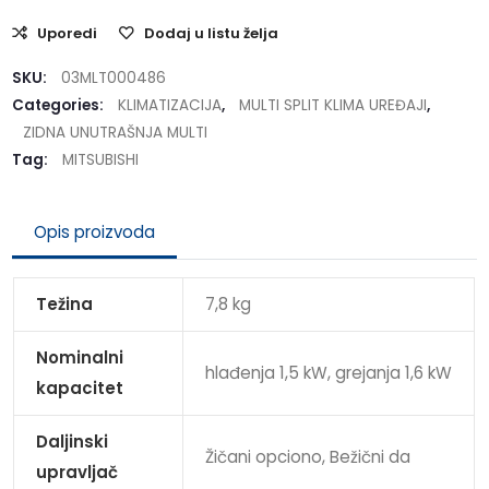
Uporedi
Dodaj u listu želja
SKU:
03MLT000486
Categories:
KLIMATIZACIJA
,
MULTI SPLIT KLIMA UREĐAJI
,
ZIDNA UNUTRAŠNJA MULTI
Tag:
MITSUBISHI
Opis proizvoda
Težina
7,8 kg
Nominalni
hlađenja 1,5 kW, grejanja 1,6 kW
kapacitet
Daljinski
Žičani opciono, Bežični da
upravljač