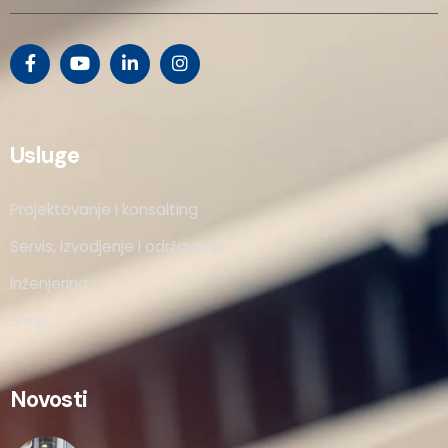
Usluge
Projektovanje i konsalting
Servis, izvodjenje i održavanje
Inženjering
Shop
Novosti