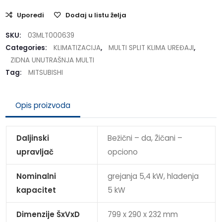
Uporedi
Dodaj u listu želja
SKU:
03MLT000639
Categories:
KLIMATIZACIJA
,
MULTI SPLIT KLIMA UREĐAJI
,
ZIDNA UNUTRAŠNJA MULTI
Tag:
MITSUBISHI
Opis proizvoda
Daljinski
Bežični – da, Žičani –
upravljač
opciono
Nominalni
grejanja 5,4 kW, hlađenja
kapacitet
5 kW
Dimenzije ŠxVxD
799 x 290 x 232 mm