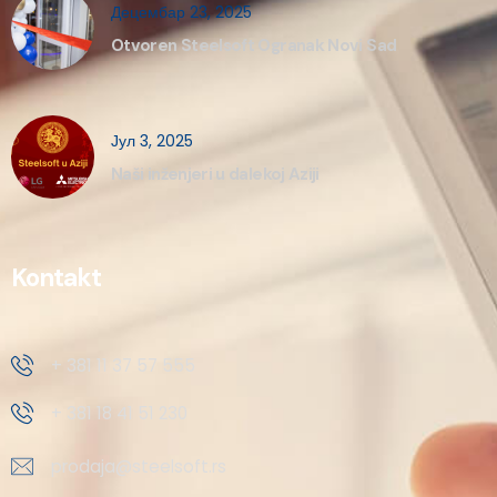
Децембар 23, 2025
Otvoren Steelsoft Ogranak Novi Sad
Јул 3, 2025
Naši inženjeri u dalekoj Aziji
Kontakt
+ 381 11 37 57 555
+ 381 18 41 51 230
prodaja@steelsoft.rs