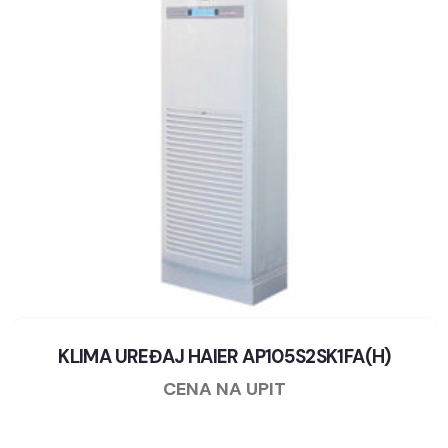
KLIMA UREĐAJ HAIER AP105S2SK1FA(H)
CENA NA UPIT