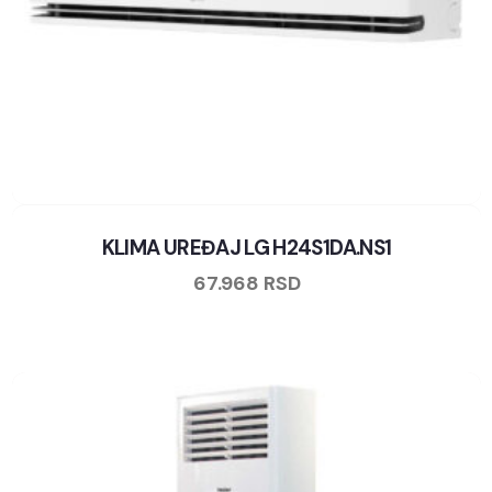
KLIMA UREĐAJ LG H24S1DA.NS1
67.968
RSD