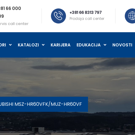
81 66 000
+381 66 8313 797
09
Prodaja call center
rvis call center
ORI
KATALOZI
KARIJERA
EDUKACIJA
NOVOSTI
SUBISHI MSZ-HR60VFK/MUZ-HR60VF