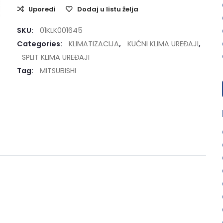
Uporedi
Dodaj u listu želja
SKU:
01KLK001645
Categories:
KLIMATIZACIJA
,
KUĆNI KLIMA UREĐAJI
,
SPLIT KLIMA UREĐAJI
Tag:
MITSUBISHI