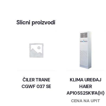
Slicni proizvodi
ČILER TRANE
KLIMA UREĐAJ
CGWF 037 SE
HAIER
AP105S2SK1FA(H)
CENA NA UPIT