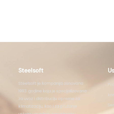
Steelsoft
U
Steelsoft je kompanija osnovana
Pro
1993. godine koja je specijalizovana
kon
za uvoz i distribuciju opreme za
Ser
klimatizaciju, kao i za pružanje
usluga ugradnje, servisiranja i