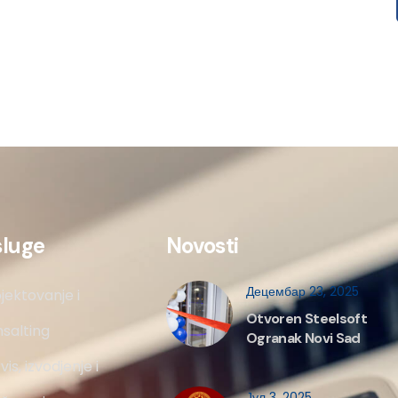
sluge
Novosti
Децембар 23, 2025
jektovanje i
Otvoren Steelsoft
salting
Ogranak Novi Sad
vis, izvodjenje i
Јул 3, 2025