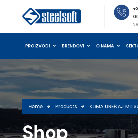
+3
0
Se
PROIZVODI
BRENDOVI
O NAMA
SEKT
Home
Products
KLIMA UREĐAJ MIT
Shop