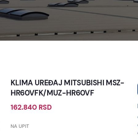
KLIMA UREĐAJ MITSUBISHI MSZ-
HR60VFK/MUZ-HR60VF
162.840
RSD
NA UPIT