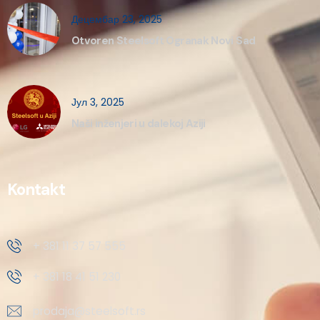
Децембар 23, 2025
Otvoren Steelsoft Ogranak Novi Sad
Јул 3, 2025
Naši inženjeri u dalekoj Aziji
Kontakt
+ 381 11 37 57 555
+ 381 18 41 51 230
prodaja@steelsoft.rs