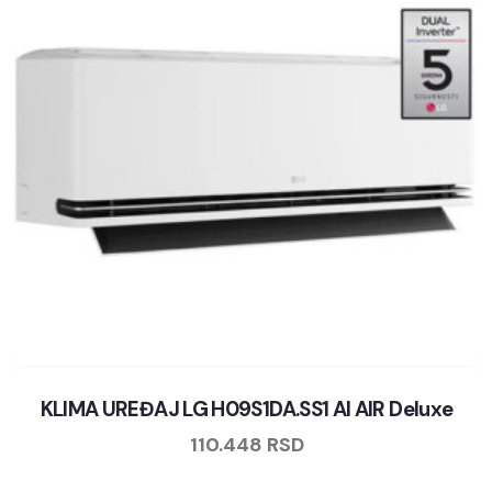
KLIMA UREĐAJ LG H09S1DA.SS1 AI AIR Deluxe
110.448
RSD