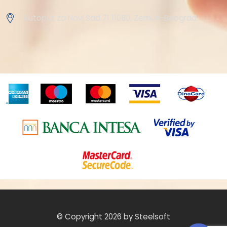
Autoput za Novi Sad 71 11080, Zemun-Beograd
© Copyright 2026 by Steelsoft