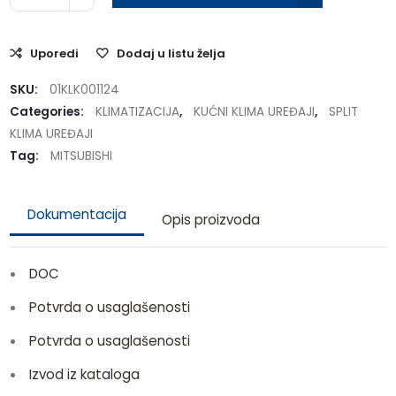
Uporedi
Dodaj u listu želja
SKU:
01KLK001124
Categories:
KLIMATIZACIJA
,
KUĆNI KLIMA UREĐAJI
,
SPLIT
KLIMA UREĐAJI
Tag:
MITSUBISHI
Dokumentacija
Opis proizvoda
DOC
Potvrda o usaglašenosti
Potvrda o usaglašenosti
Izvod iz kataloga