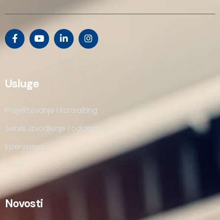
Usluge
Projektovanje i konsalting
Servis, izvodjenje i održavanje
Inženjering
Shop
Novosti