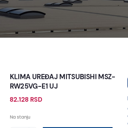
KLIMA UREĐAJ MITSUBISHI MSZ-
RW25VG-E1 UJ
82.128
RSD
Na stanju