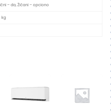
ični – da, Žičani – opciono
5 kg