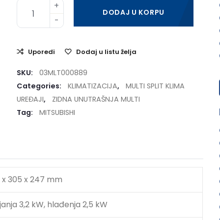
DODAJ U KORPU
Uporedi
Dodaj u listu želja
SKU:
03MLT000889
Categories:
KLIMATIZACIJA
,
MULTI SPLIT KLIMA
UREĐAJI
,
ZIDNA UNUTRAŠNJA MULTI
Tag:
MITSUBISHI
 x 305 x 247 mm
janja 3,2 kW, hlađenja 2,5 kW