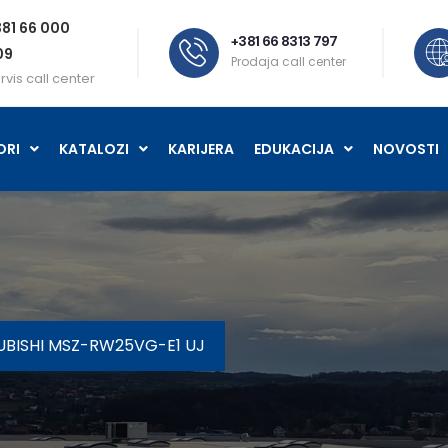
81 66 000
+381 66 8313 797
09
Prodaja call center
rvis call center
ORI
KATALOZI
KARIJERA
EDUKACIJA
NOVOSTI
UBISHI MSZ-RW25VG-E1 UJ