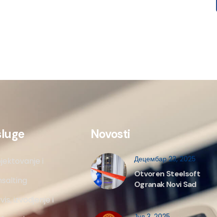
sluge
Novosti
Децембар 23, 2025
jektovanje i
Otvoren Steelsoft
salting
Ogranak Novi Sad
vis, izvodjenje i
Јул 3, 2025