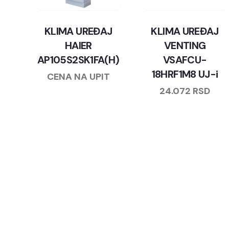
KLIMA UREĐAJ
KLIMA UREĐAJ
HAIER
VENTING
AP105S2SK1FA(H)
VSAFCU-
18HRF1M8 UJ-i
CENA NA UPIT
24.072
RSD