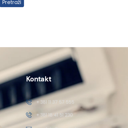
Pretraži
Kontakt
+ 381 11 37 57 555
+ 381 18 41 51 230