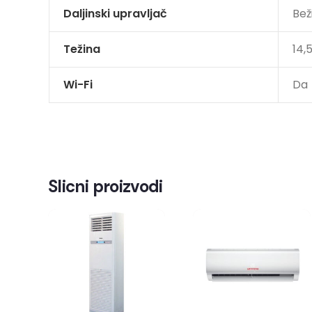
Daljinski upravljač
Bež
Težina
14,
Wi-Fi
Da
Slicni proizvodi