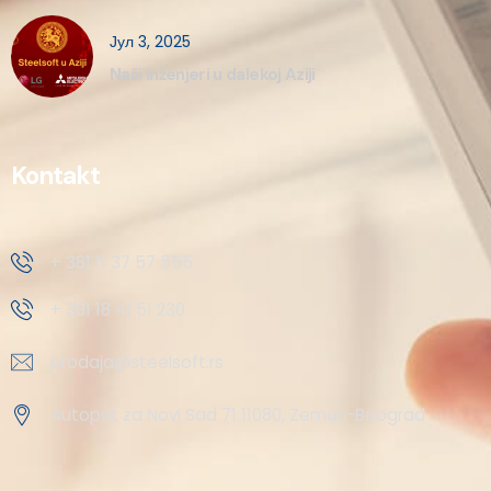
Јул 3, 2025
Naši inženjeri u dalekoj Aziji
Kontakt
+ 381 11 37 57 555
+ 381 18 41 51 230
prodaja@steelsoft.rs
Autoput za Novi Sad 71 11080, Zemun-Beograd