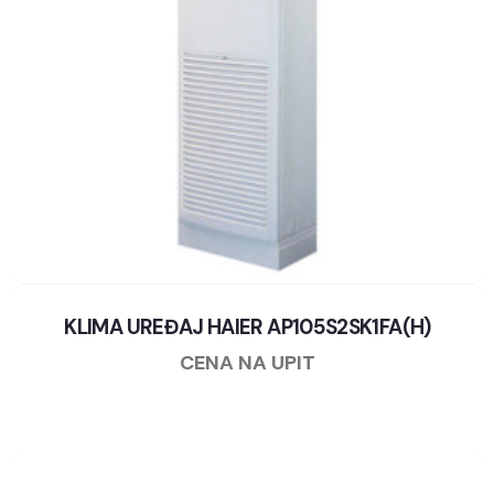
KLIMA UREĐAJ HAIER AP105S2SK1FA(H)
CENA NA UPIT