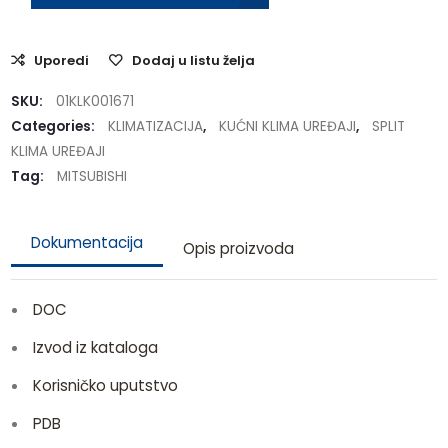
Uporedi
Dodaj u listu želja
SKU:
01KLK001671
Categories:
KLIMATIZACIJA
,
KUĆNI KLIMA UREĐAJI
,
SPLIT
KLIMA UREĐAJI
Tag:
MITSUBISHI
Dokumentacija
Opis proizvoda
DOC
Izvod iz kataloga
Korisničko uputstvo
PDB