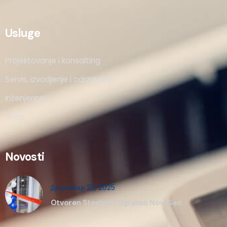
Usluge
Projektovanje i konsalting
Servis, izvodjenje i održavanje
Inženjering
Shop
Novosti
Децембар 23, 2025
Otvoren Steelsoft Ogranak Novi Sad