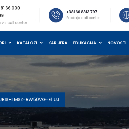
81 66 000
+381 66 8313 797
09
Prodaja call center
rvis call center
ORI
KATALOZI
KARIJERA
EDUKACIJA
NOVOSTI
UBISHI MSZ-RW50VG-E1 UJ