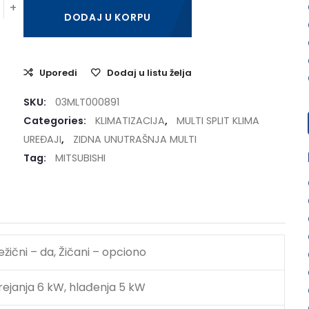
DODAJ U KORPU
Uporedi
Dodaj u listu želja
SKU:
03MLT000891
Categories:
KLIMATIZACIJA
,
MULTI SPLIT KLIMA
UREĐAJI
,
ZIDNA UNUTRAŠNJA MULTI
Tag:
MITSUBISHI
ežični – da, Žičani – opciono
rejanja 6 kW, hlađenja 5 kW