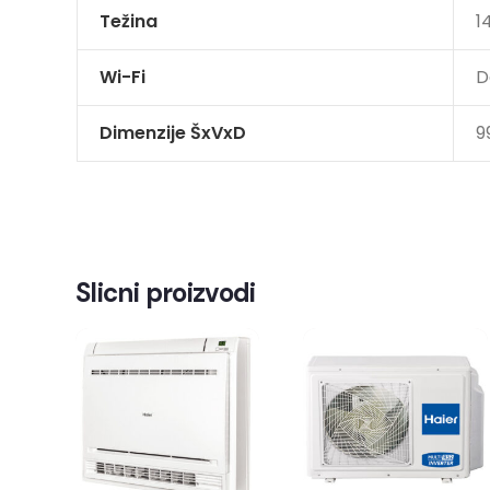
Težina
1
Wi-Fi
D
Dimenzije ŠxVxD
9
Slicni proizvodi