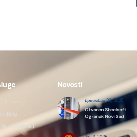
sluge
Novosti
Децембар 23, 2025
jektovanje i
Otvoren Steelsoft
salting
Ogranak Novi Sad
vis, izvodjenje i
Јул 3, 2025