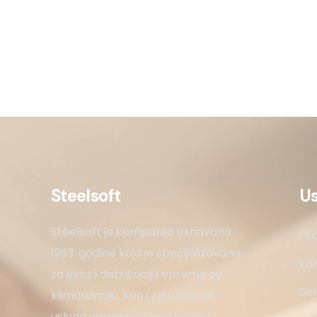
Steelsoft
U
Steelsoft je kompanija osnovana
Pro
1993. godine koja je specijalizovana
kon
za uvoz i distribuciju opreme za
Ser
klimatizaciju, kao i za pružanje
usluga ugradnje, servisiranja i