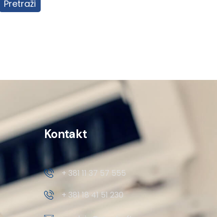
Pretraži
Kontakt
+ 381 11 37 57 555
+ 381 18 41 51 230