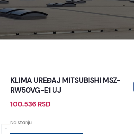
KLIMA UREĐAJ MITSUBISHI MSZ-
RW50VG-E1 UJ
100.536
RSD
Na stanju