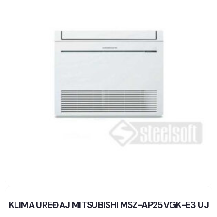
KLIMA UREĐAJ MITSUBISHI MSZ-AP25VGK-E3 UJ