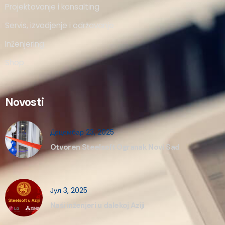
Projektovanje i konsalting
Servis, izvodjenje i održavanje
Inženjering
Shop
Novosti
Децембар 23, 2025
Otvoren Steelsoft Ogranak Novi Sad
Јул 3, 2025
Naši inženjeri u dalekoj Aziji