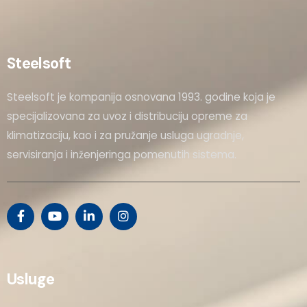
Steelsoft
Steelsoft je kompanija osnovana 1993. godine koja je
specijalizovana za uvoz i distribuciju opreme za
klimatizaciju, kao i za pružanje usluga ugradnje,
servisiranja i inženjeringa pomenutih sistema.
Usluge