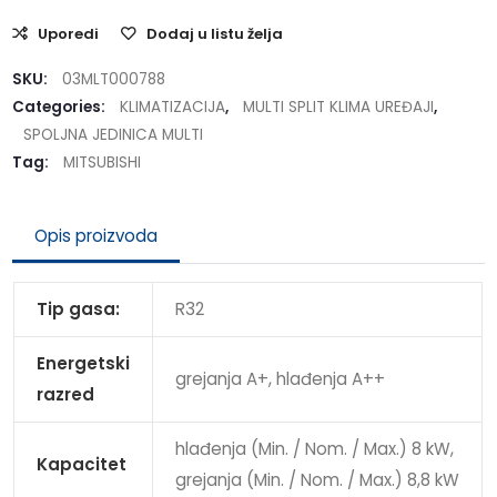
Uporedi
Dodaj u listu želja
SKU:
03MLT000788
Categories:
KLIMATIZACIJA
,
MULTI SPLIT KLIMA UREĐAJI
,
SPOLJNA JEDINICA MULTI
Tag:
MITSUBISHI
Opis proizvoda
Tip gasa:
R32
Energetski
grejanja A+, hlađenja A++
razred
hlađenja (Min. / Nom. / Max.) 8 kW,
Kapacitet
grejanja (Min. / Nom. / Max.) 8,8 kW