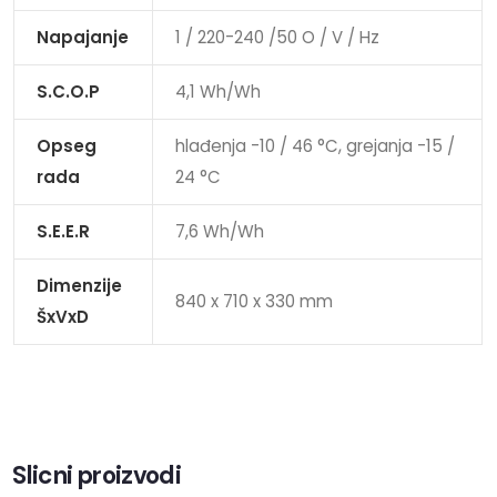
Napajanje
1 / 220-240 /50 O / V / Hz
S.C.O.P
4,1 Wh/Wh
Opseg
hlađenja -10 / 46 °C, grejanja -15 /
rada
24 °C
S.E.E.R
7,6 Wh/Wh
Dimenzije
840 x 710 x 330 mm
ŠxVxD
Slicni proizvodi