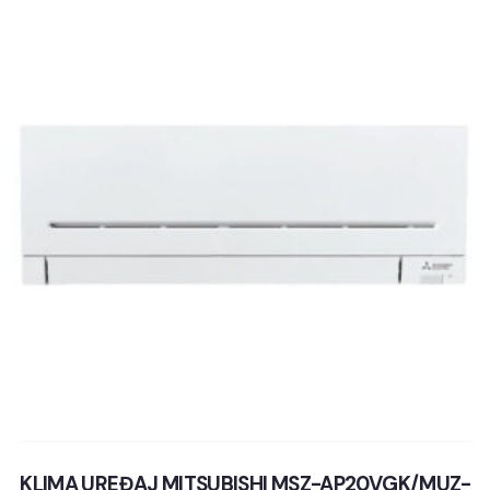
KLIMA UREĐAJ MITSUBISHI MSZ-AP20VGK/MUZ-