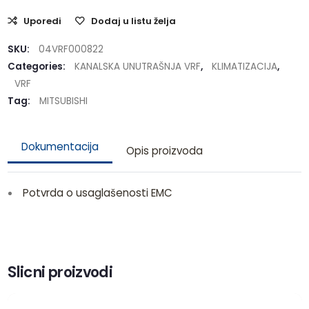
Uporedi
Dodaj u listu želja
SKU:
04VRF000822
Categories:
KANALSKA UNUTRAŠNJA VRF
,
KLIMATIZACIJA
,
VRF
Tag:
MITSUBISHI
Dokumentacija
Opis proizvoda
Potvrda o usaglašenosti EMC
Slicni proizvodi