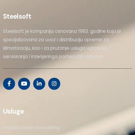
Steelsoft
Steelsoft je kompanija osnovana 1993. godine koja je
specijalizovana za uvoz i distribuciju opreme za
klimatizaciju, kao i za pružanje usluga ugradnje,
servisiranja i inženjeringa pomenutih sistema.
Usluge
Projektovanje i konsalting