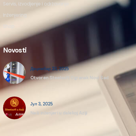
Servis, izvodjenje i održavanje
Inženjering
Shop
Novosti
Децембар 23, 2025
Otvoren Steelsoft Ogranak Novi Sad
Јул 3, 2025
Naši inženjeri u dalekoj Aziji