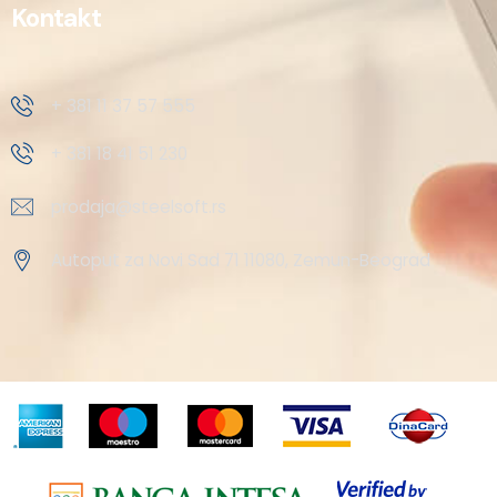
Kontakt
+ 381 11 37 57 555
+ 381 18 41 51 230
prodaja@steelsoft.rs
Autoput za Novi Sad 71 11080, Zemun-Beograd