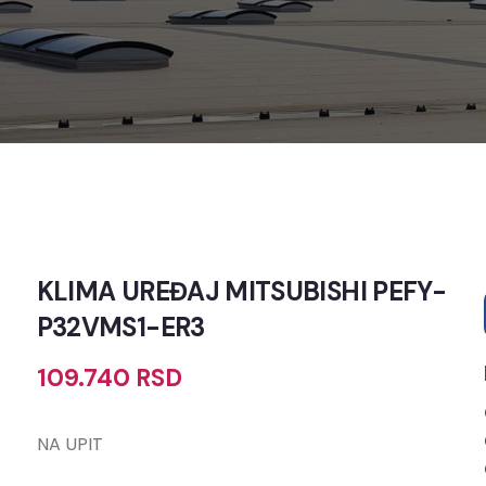
KLIMA UREĐAJ MITSUBISHI PEFY-
P32VMS1-ER3
109.740
RSD
NA UPIT