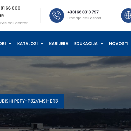
81 66 000
+381 66 8313 797
09
Prodaja call center
rvis call center
ORI
KATALOZI
KARIJERA
EDUKACIJA
NOVOSTI
UBISHI PEFY-P32VMS1-ER3