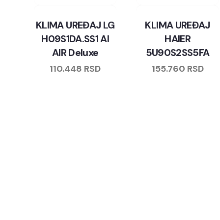
KLIMA UREĐAJ LG
KLIMA UREĐAJ
H09S1DA.SS1 AI
HAIER
AIR Deluxe
5U90S2SS5FA
110.448
RSD
155.760
RSD