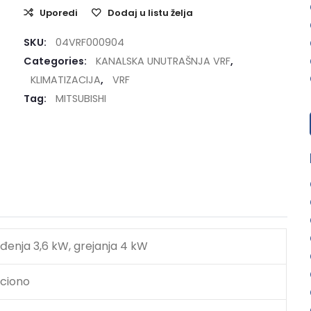
Uporedi
Dodaj u listu želja
SKU:
04VRF000904
Categories:
KANALSKA UNUTRAŠNJA VRF
,
KLIMATIZACIJA
,
VRF
Tag:
MITSUBISHI
đenja 3,6 kW, grejanja 4 kW
ciono