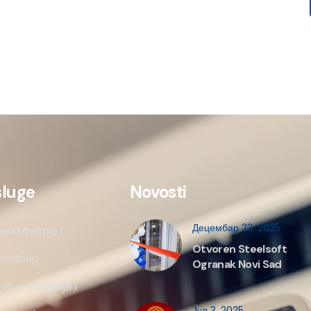
sluge
Novosti
Децембар 23, 2025
jektovanje i
Otvoren Steelsoft
salting
Ogranak Novi Sad
vis, izvodjenje i
Јул 3, 2025