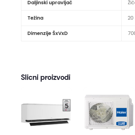
Daljinski upravljač
Žič
Težina
20
Dimenzije ŠxVxD
70
Slicni proizvodi