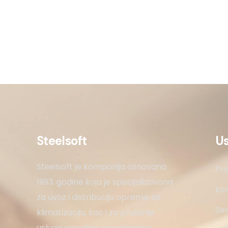
Steelsoft
U
Steelsoft je kompanija osnovana
Pro
1993. godine koja je specijalizovana
kon
za uvoz i distribuciju opreme za
Ser
klimatizaciju, kao i za pružanje
usluga ugradnje, servisiranja i