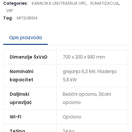
Categories:
KANALSKA UNUTRAŠNJA VRF
,
KLIMATIZACIJA
,
VRF
Tag:
MITSUBISHI
Opis proizvoda
Dimenzije ŠxVxD
700 x 200 x 990 mm
Nominalni
grejanja 6,3 kW, hlađenja
kapacitet
5,6 kW
Daljinski
Bežični opciono, Žičani
upravljač
opciono
Wi-Fi
Opciono
Težina
24 kg