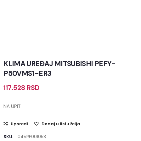
KLIMA UREĐAJ MITSUBISHI PEFY-
P50VMS1-ER3
117.528
RSD
NA UPIT
Uporedi
Dodaj u listu želja
SKU:
04VRF001058