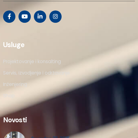
Usluge
Projektovanje i konsalting
Servis, izvodjenje i održavanje
Inženjering
Shop
Novosti