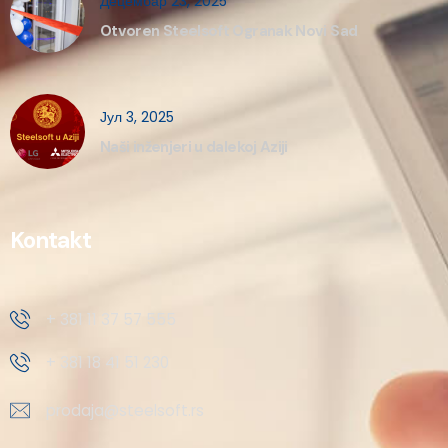
Децембар 23, 2025
Otvoren Steelsoft Ogranak Novi Sad
Јул 3, 2025
Naši inženjeri u dalekoj Aziji
Kontakt
+ 381 11 37 57 555
+ 381 18 41 51 230
prodaja@steelsoft.rs