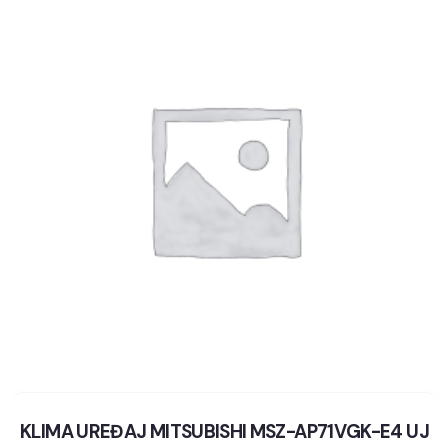
KLIMA UREĐAJ MITSUBISHI MSZ-AP71VGK-E4 UJ