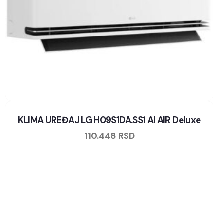
KLIMA UREĐAJ LG H09S1DA.SS1 AI AIR Deluxe
110.448
RSD