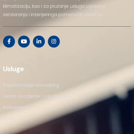
klimatizaciju, kao i za pružanje usluga ugradnje,
servisiranja i inženjeringa pomenutih sistema.
Usluge
Projektovanje i konsalting
Servis, izvodjenje i održavanje
Inženjering
Shop