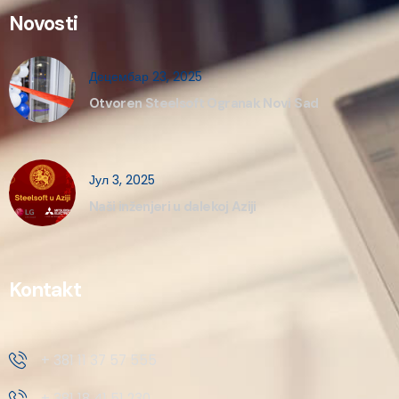
Novosti
Децембар 23, 2025
Otvoren Steelsoft Ogranak Novi Sad
Јул 3, 2025
Naši inženjeri u dalekoj Aziji
Kontakt
+ 381 11 37 57 555
+ 381 18 41 51 230