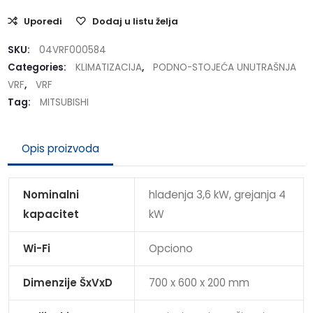
Uporedi
Dodaj u listu želja
SKU:
04VRF000584
Categories:
KLIMATIZACIJA
,
PODNO-STOJEĆA UNUTRAŠNJA
VRF
,
VRF
Tag:
MITSUBISHI
Opis proizvoda
Nominalni
hlađenja 3,6 kW, grejanja 4
kapacitet
kW
Wi-Fi
Opciono
Dimenzije ŠxVxD
700 x 600 x 200 mm