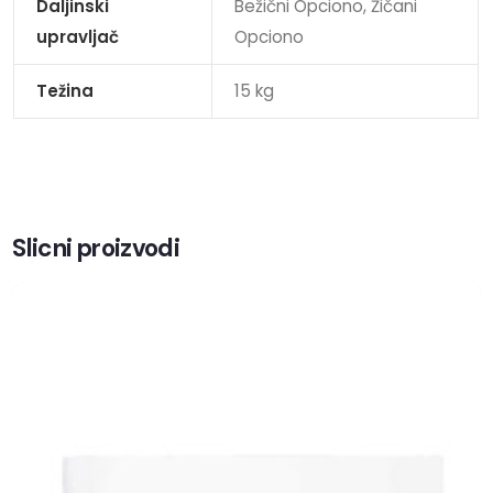
Daljinski
Bežični Opciono, Žičani
upravljač
Opciono
Težina
15 kg
Slicni proizvodi