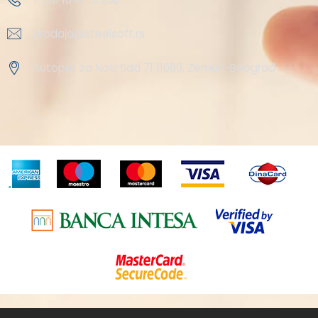
prodaja@steelsoft.rs
Autoput za Novi Sad 71 11080, Zemun-Beograd