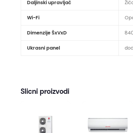
Daljinski upravljač
Žič
Wi-Fi
Op
Dimenzije ŠxVxD
840
Ukrasni panel
dod
Slicni proizvodi