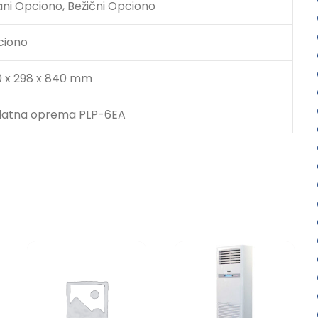
ani Opciono, Bežični Opciono
ciono
 x 298 x 840 mm
atna oprema PLP-6EA