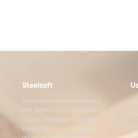
Steelsoft
U
Steelsoft je kompanija osnovana
Pro
1993. godine koja je specijalizovana
kon
za uvoz i distribuciju opreme za
Ser
klimatizaciju, kao i za pružanje
usluga ugradnje, servisiranja i