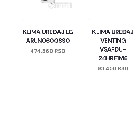
KLIMA UREĐAJ LG
KLIMA UREĐAJ
ARUN060GSS0
VENTING
VSAFDU-
474.360
RSD
24HRF1M8
93.456
RSD