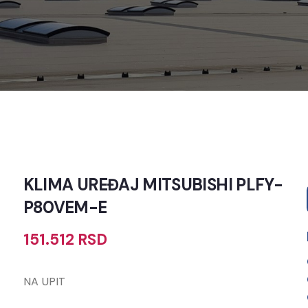
KLIMA UREĐAJ MITSUBISHI PLFY-
P80VEM-E
151.512
RSD
NA UPIT