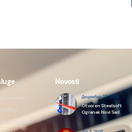
sluge
Novosti
Децембар 23, 2025
jektovanje i
Otvoren Steelsoft
salting
Ogranak Novi Sad
vis, izvodjenje i
Јул 3, 2025