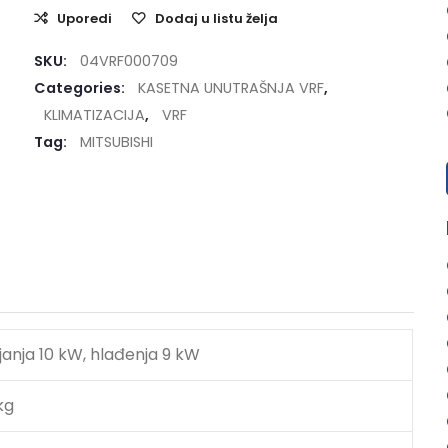
Uporedi
Dodaj u listu želja
SKU:
04VRF000709
Categories:
KASETNA UNUTRAŠNJA VRF
,
KLIMATIZACIJA
,
VRF
Tag:
MITSUBISHI
janja 10 kW, hlađenja 9 kW
kg