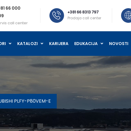
81 66 000
+381 66 8313 797
09
Prodaja call center
rvis call center
ORI
KATALOZI
KARIJERA
EDUKACIJA
NOVOSTI
UBISHI PLFY-P80VEM-E