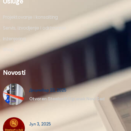
Usluge
Projektovanje i konsalting
Servis, izvodjenje i održavanje
Inženjering
Shop
Novosti
Децембар 23, 2025
Otvoren Steelsoft Ogranak Novi Sad
Јул 3, 2025