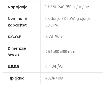
Napajanje:
1 / 220-240 /50 O / V / Hz
Nominalni
hlađenja 33,6 kW, grejanja
kapacitet
33,6 kW
S.C.O.P
4 Wh/Wh
Dimenzije
754 x80 x189 mm
ŠxVxD
S.E.E.R
6,4 Wh/Wh
Tip gasa:
R32/R410A