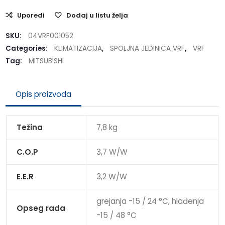
Uporedi
Dodaj u listu želja
SKU:
04VRF001052
Categories:
KLIMATIZACIJA
,
SPOLJNA JEDINICA VRF
,
VRF
Tag:
MITSUBISHI
Opis proizvoda
Težina
7,8 kg
C.O.P
3,7 W/W
E.E.R
3,2 W/W
grejanja -15 / 24 °C, hlađenja
Opseg rada
-15 / 48 °C