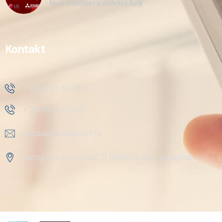
Naši inženjeri u dalekoj Aziji
Kontakt
+ 381 11 37 57 555
+ 381 18 41 51 230
prodaja@steelsoft.rs
Autoput za Novi Sad 71 11080, Zemun-Beograd