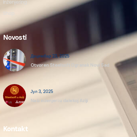
Inženjering
Shop
Novosti
Децембар 23, 2025
Otvoren Steelsoft Ogranak Novi Sad
Јул 3, 2025
Naši inženjeri u dalekoj Aziji
Kontakt