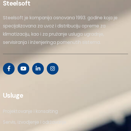
Steelsoft
Steelsoft je kompanija osnovana 1993. godine koja je
specijalizovana za uvoz i distribuciju opreme za
klimatizaciju, kao i za pružanje usluga ugradnje,
servisiranja i inženjeringa pomenutih sistema.
Usluge
Projektovanje i konsalting
Servis, izvodjenje i održavanje