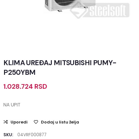
KLIMA UREĐAJ MITSUBISHI PUMY-
P250YBM
1.028.724
RSD
NA UPIT
Uporedi
Dodaj u listu želja
SKU:
04VRF000877