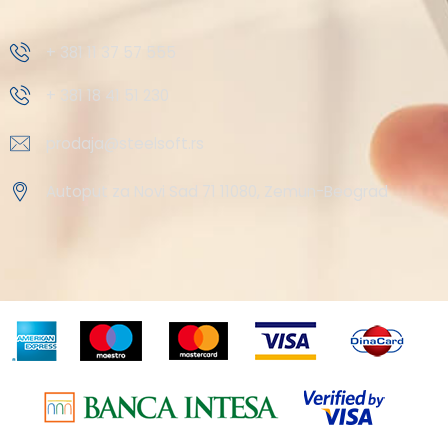
+ 381 11 37 57 555
+ 381 18 41 51 230
prodaja@steelsoft.rs
Autoput za Novi Sad 71 11080, Zemun-Beograd