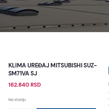
KLIMA UREĐAJ MITSUBISHI SUZ-
SM71VA SJ
162.840
RSD
Na stanju