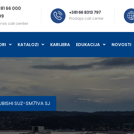
81 66 000
+381 66 8313 797
09
Prodaja call center
rvis call center
ORI
KATALOZI
KARIJERA
EDUKACIJA
NOVOSTI
UBISHI SUZ-SM71VA SJ