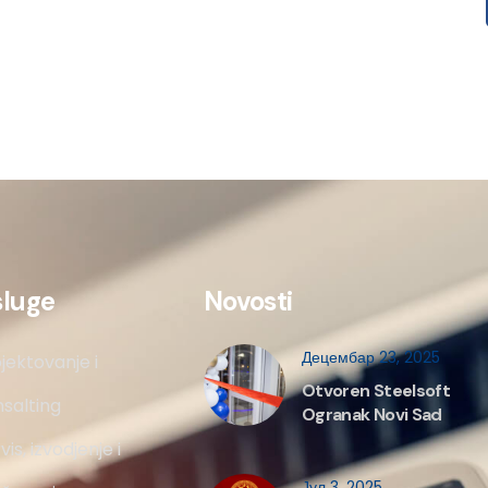
sluge
Novosti
Децембар 23, 2025
jektovanje i
Otvoren Steelsoft
salting
Ogranak Novi Sad
vis, izvodjenje i
Јул 3, 2025