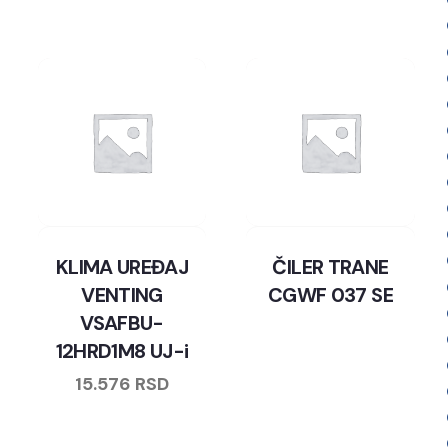
KLIMA UREĐAJ
ČILER TRANE
VENTING
CGWF 037 SE
VSAFBU-
12HRD1M8 UJ-i
15.576
RSD