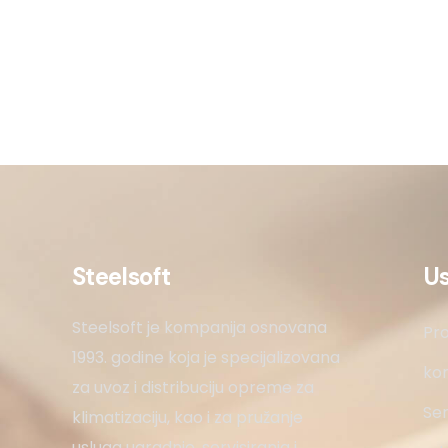
Steelsoft
U
Steelsoft je kompanija osnovana
Pro
1993. godine koja je specijalizovana
kon
za uvoz i distribuciju opreme za
Ser
klimatizaciju, kao i za pružanje
usluga ugradnje, servisiranja i