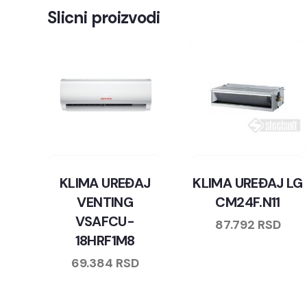
Slicni proizvodi
KLIMA UREĐAJ
KLIMA UREĐAJ LG
VENTING
CM24F.N11
VSAFCU-
87.792
RSD
18HRF1M8
69.384
RSD