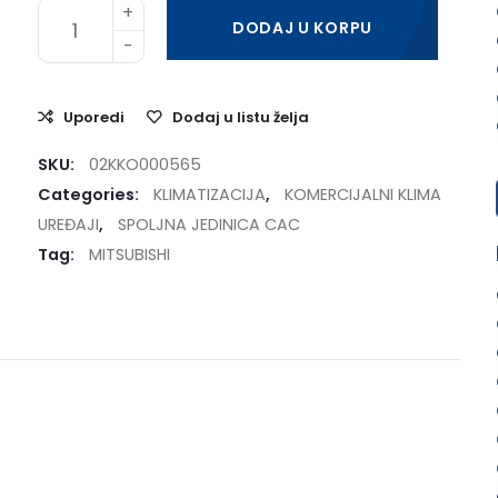
DODAJ U KORPU
Uporedi
Dodaj u listu želja
SKU:
02KKO000565
Categories:
KLIMATIZACIJA
,
KOMERCIJALNI KLIMA
UREĐAJI
,
SPOLJNA JEDINICA CAC
Tag:
MITSUBISHI