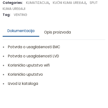
Categories:
KLIMATIZACIJA
,
KUĆNI KLIMA UREĐAJI
,
SPLIT
KLIMA UREĐAJI
Tag:
VENTING
Dokumentacija
Opis proizvoda
Potvrda o usaglašenosti EMC
Potvrda o usaglašenosti LVD
Korisničko uputstvo wifi
Korisničko uputstvo
Izvod iz kataloga