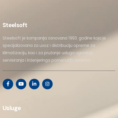
Steelsoft
Steelsoft je kompanija osnovana 1993. godine koja je
specijalizovana za uvoz i distribuciju opreme za
klimatizaciju, kao i za pružanje usluga ugradnje,
servisiranja i inženjeringa pomenutih sistema.
Usluge