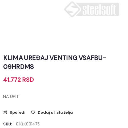
KLIMA UREĐAJ VENTING VSAFBU-
09HRDM8
41.772
RSD
NA UPIT
Uporedi
Dodaj u listu želja
SKU:
01KLK001475