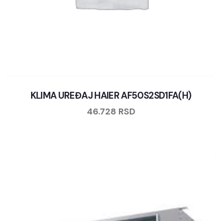
KLIMA UREĐAJ HAIER AF50S2SD1FA(H)
46.728
RSD