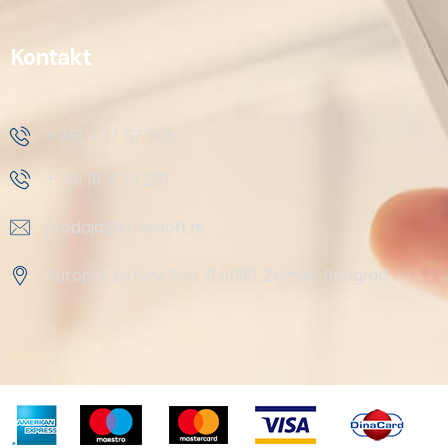
Kontakt
+ 381 11 37 57 555
+ 381 18 41 51 230
prodaja@steelsoft.rs
Autoput za Novi Sad 71 11080, Zemun-Beograd