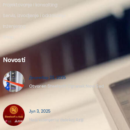
Projektovanje i konsalting
Servis, izvodjenje i održavanje
Inženjering
Shop
Novosti
Децембар 23, 2025
Otvoren Steelsoft Ogranak Novi Sad
Јул 3, 2025
Naši inženjeri u dalekoj Aziji