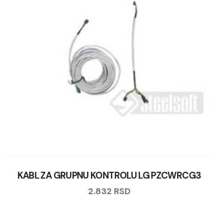
KABL ZA GRUPNU KONTROLU LG PZCWRCG3
2.832
RSD