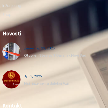
Inženjering
Shop
Novosti
Децембар 23, 2025
Otvoren Steelsoft Ogranak Novi Sad
Јул 3, 2025
Naši inženjeri u dalekoj Aziji
Kontakt