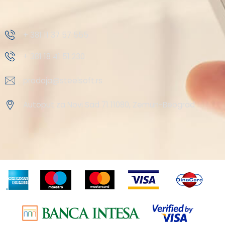
+ 381 11 37 57 555
+ 381 18 41 51 230
prodaja@steelsoft.rs
Autoput za Novi Sad 71 11080, Zemun-Beograd