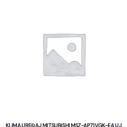
KLIMA UREĐAJ MITSUBISHI MSZ-AP71VGK-E4 UJ