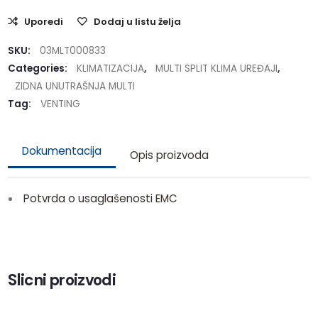
Uporedi
Dodaj u listu želja
SKU:
03MLT000833
Categories:
KLIMATIZACIJA
,
MULTI SPLIT KLIMA UREĐAJI
,
ZIDNA UNUTRAŠNJA MULTI
Tag:
VENTING
Dokumentacija
Opis proizvoda
Potvrda o usaglašenosti EMC
Slicni proizvodi