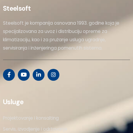
Steelsoft
Steelsoft je kompanija osnovana 1993. godine koja je
specijalizovana za uvoz i distribuciju opreme za
klimatizaciju, kao i za pružanje usluga ugradnje,
servisiranja i inženjeringa pomenutih sistema.
Usluge
Projektovanje i konsalting
Servis, izvodjenje i održavanje