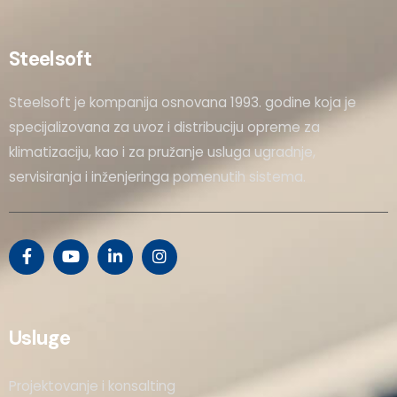
Steelsoft
Steelsoft je kompanija osnovana 1993. godine koja je
specijalizovana za uvoz i distribuciju opreme za
klimatizaciju, kao i za pružanje usluga ugradnje,
servisiranja i inženjeringa pomenutih sistema.
Usluge
Projektovanje i konsalting