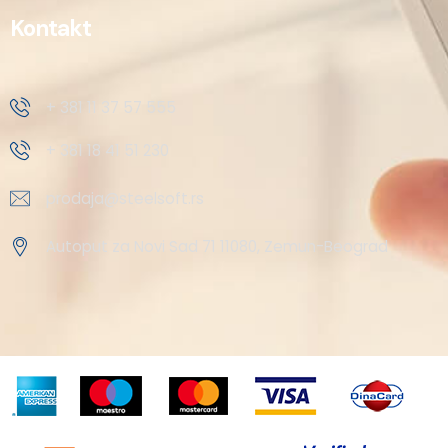
Kontakt
+ 381 11 37 57 555
+ 381 18 41 51 230
prodaja@steelsoft.rs
Autoput za Novi Sad 71 11080, Zemun-Beograd