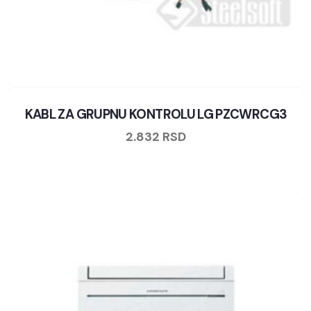
KABL ZA GRUPNU KONTROLU LG PZCWRCG3
2.832
RSD