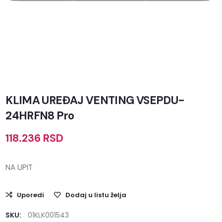
KLIMA UREĐAJ VENTING VSEPDU-
24HRFN8 Pro
118.236
RSD
NA UPIT
Uporedi
Dodaj u listu želja
SKU:
01KLK001543