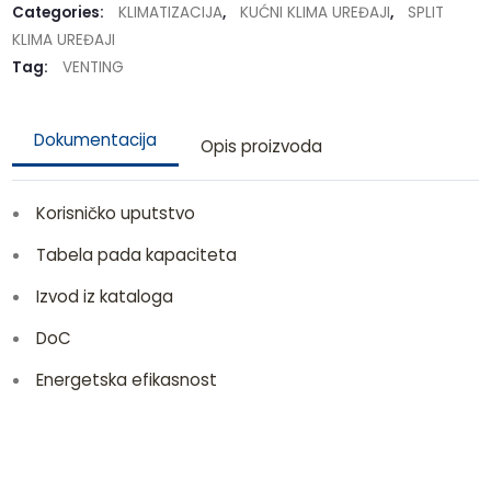
Categories:
KLIMATIZACIJA
,
KUĆNI KLIMA UREĐAJI
,
SPLIT
KLIMA UREĐAJI
Tag:
VENTING
Dokumentacija
Opis proizvoda
Korisničko uputstvo
Tabela pada kapaciteta
Izvod iz kataloga
DoC
Energetska efikasnost