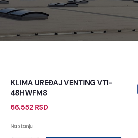
KLIMA UREĐAJ VENTING VTI-
48HWFM8
66.552
RSD
Na stanju