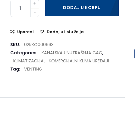
DODAJ U KORPU
Uporedi
Dodaj u listu želja
SKU:
02KKO000663
Categories:
KANALSKA UNUTRAŠNJA CAC
,
KLIMATIZACIJA
,
KOMERCIJALNI KLIMA UREĐAJI
Tag:
VENTING