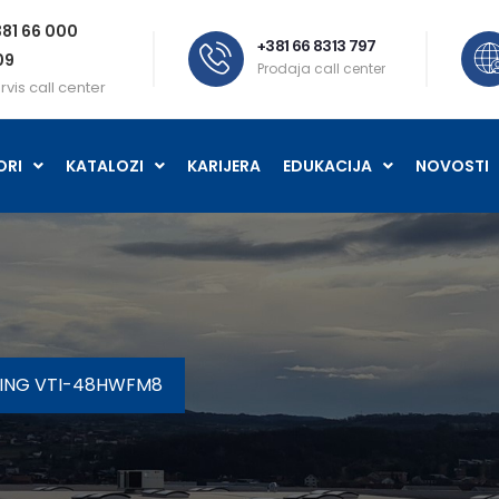
81 66 000
+381 66 8313 797
09
Prodaja call center
rvis call center
ORI
KATALOZI
KARIJERA
EDUKACIJA
NOVOSTI
TING VTI-48HWFM8