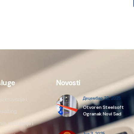
sluge
Novosti
Децембар 23, 2025
jektovanje i
Otvoren Steelsoft
salting
Ogranak Novi Sad
vis, izvodjenje i
Јул 3, 2025