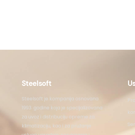
Steelsoft
U
Steelsoft je kompanija osnovana
Pro
1993. godine koja je specijalizovana
kon
za uvoz i distribuciju opreme za
Ser
klimatizaciju, kao i za pružanje
usluga ugradnje, servisiranja i