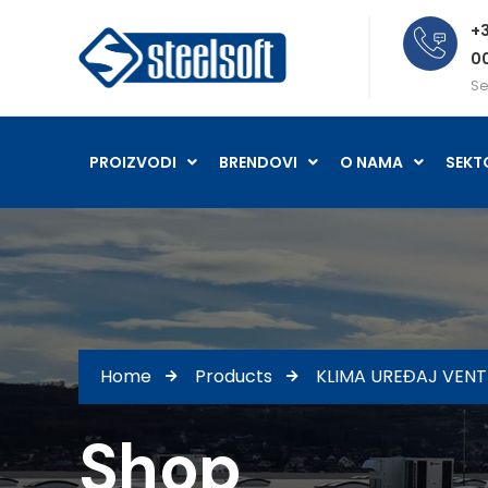
+3
0
Se
PROIZVODI
BRENDOVI
O NAMA
SEKT
Home
Products
KLIMA UREĐAJ VEN
Shop