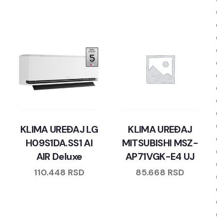
KLIMA UREĐAJ LG
KLIMA UREĐAJ
H09S1DA.SS1 AI
MITSUBISHI MSZ-
AIR Deluxe
AP71VGK-E4 UJ
110.448
RSD
85.668
RSD