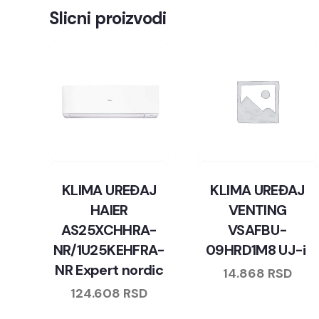
Slicni proizvodi
KLIMA UREĐAJ
KLIMA UREĐAJ
HAIER
VENTING
AS25XCHHRA-
VSAFBU-
NR/1U25KEHFRA-
09HRD1M8 UJ-i
NR Expert nordic
14.868
RSD
124.608
RSD