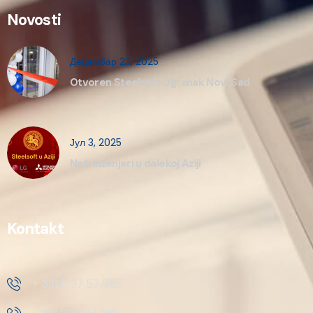
Novosti
Децембар 23, 2025
Otvoren Steelsoft Ogranak Novi Sad
Јул 3, 2025
Naši inženjeri u dalekoj Aziji
Kontakt
+ 381 11 37 57 555