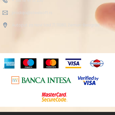
+ 381 18 41 51 230
prodaja@steelsoft.rs
Autoput za Novi Sad 71 11080, Zemun-Beograd