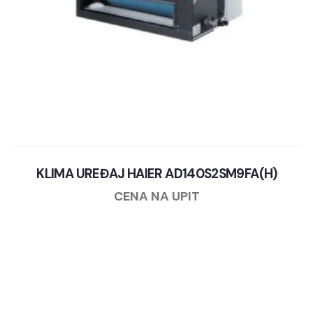
KLIMA UREĐAJ HAIER AD140S2SM9FA(H)
CENA NA UPIT