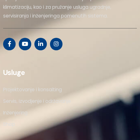
klimatizaciju, kao i za pružanje usluga ugradnje,
servisiranja i inženjeringa pomenutih sistema.
Usluge
Projektovanje i konsalting
Servis, izvodjenje i održavanje
Inženjering
Shop