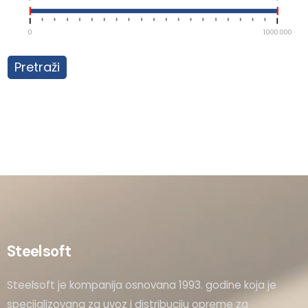
0
1.000.000
Pretraži
Steelsoft
Steelsoft je kompanija osnovana 1993. godine koja je
specijalizovana za uvoz i distribuciju opreme za