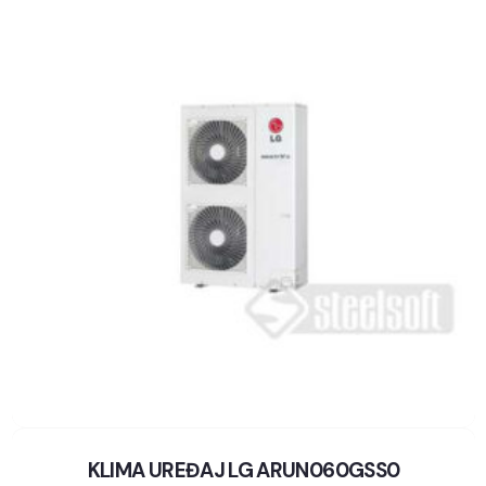
KLIMA UREĐAJ LG ARUN060GSS0