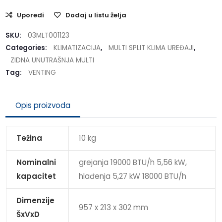
Uporedi
Dodaj u listu želja
SKU:
03MLT001123
Categories:
KLIMATIZACIJA
,
MULTI SPLIT KLIMA UREĐAJI
,
ZIDNA UNUTRAŠNJA MULTI
Tag:
VENTING
Opis proizvoda
Težina
10 kg
Nominalni
grejanja 19000 BTU/h 5,56 kW,
kapacitet
hlađenja 5,27 kW 18000 BTU/h
Dimenzije
957 x 213 x 302 mm
ŠxVxD