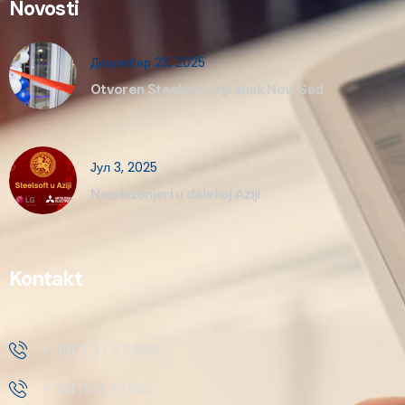
Novosti
Децембар 23, 2025
Otvoren Steelsoft Ogranak Novi Sad
Јул 3, 2025
Naši inženjeri u dalekoj Aziji
Kontakt
+ 381 11 37 57 555
+ 381 18 41 51 230