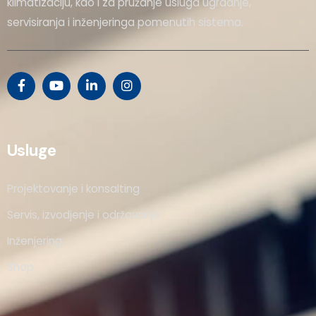
klimatizaciju, kao i za pružanje usluga ugradnje,
servisiranja i inženjeringa pomenutih sistema.
Usluge
Projektovanje i konsalting
Servis, izvodjenje i održavanje
Inženjering
Shop