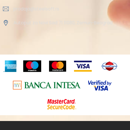
prodaja@steelsoft.rs
Autoput za Novi Sad 71 11080, Zemun-Beograd