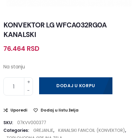
KONVEKTOR LG WFCA032RG0A
KANALSKI
76.464
RSD
Na stanju
DODAJ U KORPU
Uporedi
Dodaj u listu želja
SKU:
07KVV000377
Categories:
GREJANJE
,
KANALSKI FANCOIL (KONVEKTOR)
,