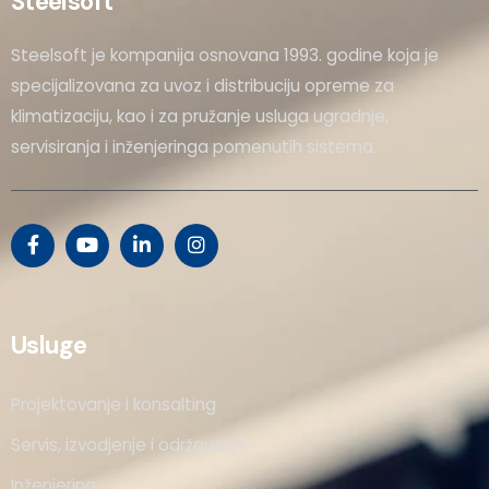
Steelsoft
Steelsoft je kompanija osnovana 1993. godine koja je
specijalizovana za uvoz i distribuciju opreme za
klimatizaciju, kao i za pružanje usluga ugradnje,
servisiranja i inženjeringa pomenutih sistema.
Usluge
Projektovanje i konsalting
Servis, izvodjenje i održavanje
Inženjering