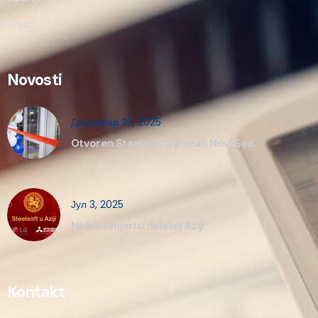
Shop
Novosti
Децембар 23, 2025
Otvoren Steelsoft Ogranak Novi Sad
Јул 3, 2025
Naši inženjeri u dalekoj Aziji
Kontakt