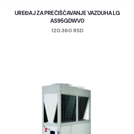
UREĐAJ ZA PREČIŠĆAVANJE VAZDUHA LG
AS95GDWV0
120.360
RSD