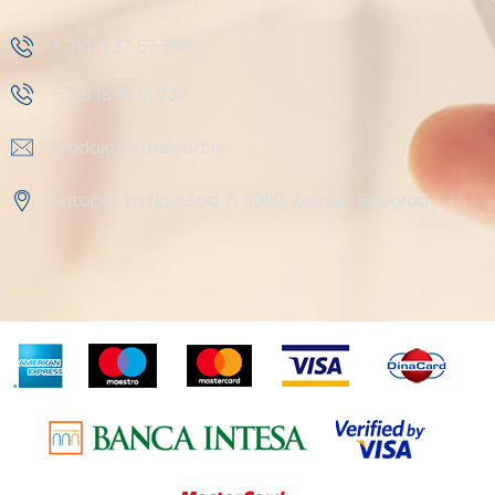
+ 381 11 37 57 555
+ 381 18 41 51 230
prodaja@steelsoft.rs
Autoput za Novi Sad 71 11080, Zemun-Beograd