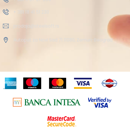
+ 381 18 41 51 230
prodaja@steelsoft.rs
Autoput za Novi Sad 71 11080, Zemun-Beograd