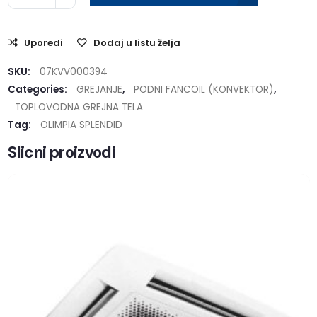
Uporedi
Dodaj u listu želja
SKU:
07KVV000394
Categories:
GREJANJE
,
PODNI FANCOIL (KONVEKTOR)
,
TOPLOVODNA GREJNA TELA
Tag:
OLIMPIA SPLENDID
Slicni proizvodi