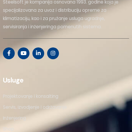
Steelsoft je kompanija osnovana 1993. godine koja je
specijalizovana za uvoz i distribuciju opreme za
klimatizaciju, kao i za pružanje usluga ugradnje,
servisiranja i inženjeringa pomenutih sistema.
Usluge
Projektovanje i konsalting
Servis, izvodjenje i održavanje
Inženjering
Shop