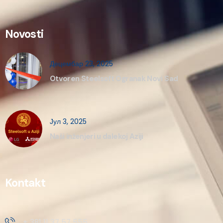
Novosti
Децембар 23, 2025
Otvoren Steelsoft Ogranak Novi Sad
Јул 3, 2025
Naši inženjeri u dalekoj Aziji
Kontakt
+ 381 11 37 57 555