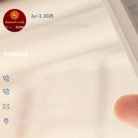
Јул 3, 2025
Naši inženjeri u dalekoj Aziji
Kontakt
+ 381 11 37 57 555
+ 381 18 41 51 230
prodaja@steelsoft.rs
Autoput za Novi Sad 71 11080, Zemun-Beograd