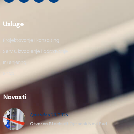
Usluge
Projektovanje i konsalting
Servis, izvodjenje i održavanje
Inženjering
Shop
Novosti
Децембар 23, 2025
Otvoren Steelsoft Ogranak Novi Sad