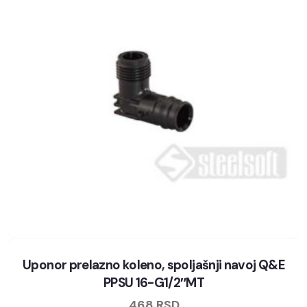
Uponor prelazno koleno, spoljašnji navoj Q&E
PPSU 16-G1/2″MT
468
RSD