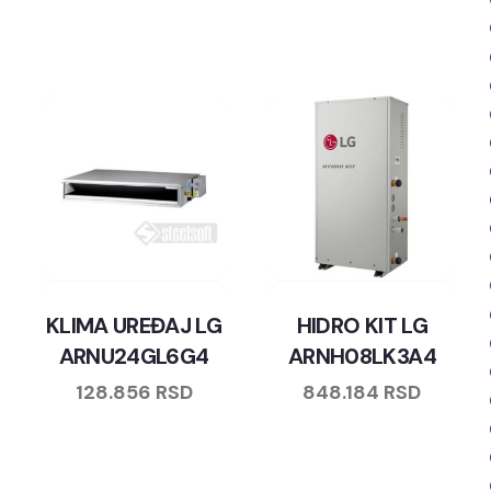
KLIMA UREĐAJ LG
HIDRO KIT LG
ARNU24GL6G4
ARNH08LK3A4
128.856
RSD
848.184
RSD