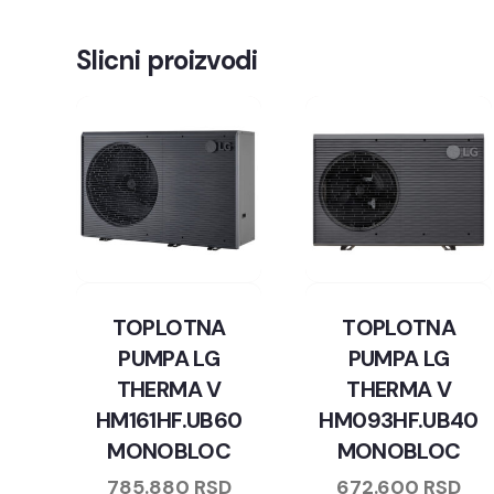
Slicni proizvodi
TOPLOTNA
TOPLOTNA
PUMPA LG
PUMPA LG
THERMA V
THERMA V
HM161HF.UB60
HM093HF.UB40
MONOBLOC
MONOBLOC
785.880
RSD
672.600
RSD