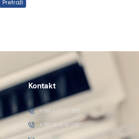
Pretraži
Kontakt
+ 381 11 37 57 555
+ 381 18 41 51 230