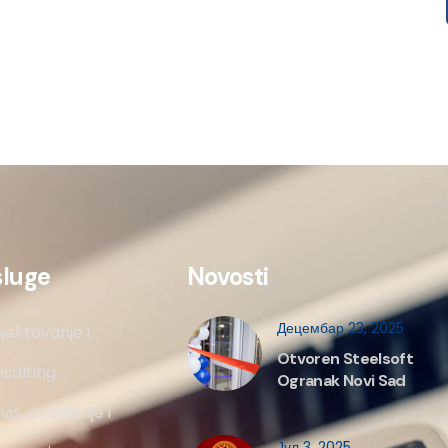
sluge
Novosti
Децембар 23, 2025
jektovanje i
Otvoren Steelsoft
salting
Ogranak Novi Sad
vis, izvodjenje i
Јул 3, 2025