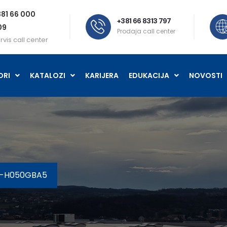
81 66 000
+381 66 8313 797
09
Prodaja call center
rvis call center
ORI
KATALOZI
KARIJERA
EDUKACIJA
NOVOSTI
Z-H050GBA5