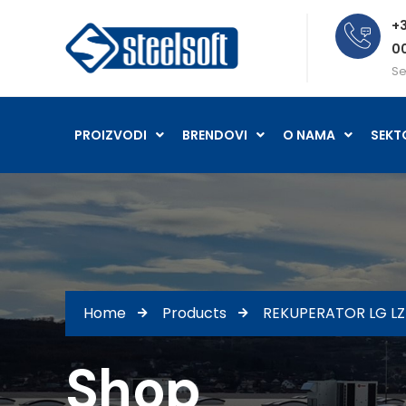
+3
0
Se
PROIZVODI
BRENDOVI
O NAMA
SEKT
Home
Products
REKUPERATOR LG L
Shop