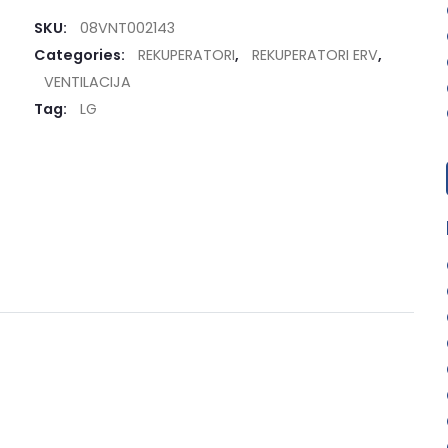
SKU:
08VNT002143
Categories:
REKUPERATORI
,
REKUPERATORI ERV
,
VENTILACIJA
Tag:
LG