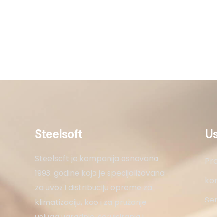
Steelsoft
U
Steelsoft je kompanija osnovana
Pro
1993. godine koja je specijalizovana
kon
za uvoz i distribuciju opreme za
Ser
klimatizaciju, kao i za pružanje
usluga ugradnje, servisiranja i