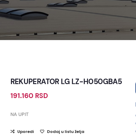
REKUPERATOR LG LZ-H050GBA5
191.160
RSD
NA UPIT
Uporedi
Dodaj u listu želja