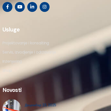
Usluge
Projektovanje i konsalting
Servis, izvodjenje i održavanje
Inženjering
Shop
Novosti
Децембар 23, 2025