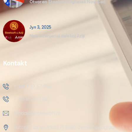
Otvoren Steelsoft Ogranak Novi Sad
Јул 3, 2025
Naši inženjeri u dalekoj Aziji
Kontakt
+ 381 11 37 57 555
+ 381 18 41 51 230
prodaja@steelsoft.rs
Autoput za Novi Sad 71 11080, Zemun-Beograd