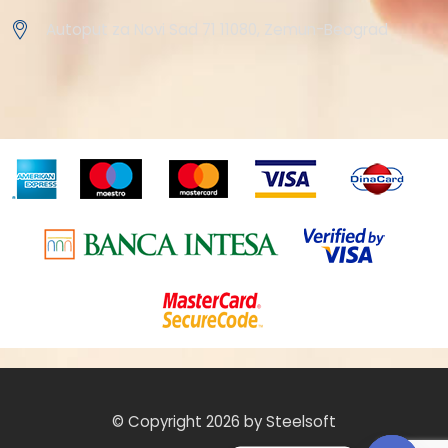
Autoput za Novi Sad 71 11080, Zemun-Beograd
© Copyright 2026 by Steelsoft