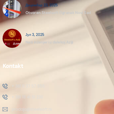
Децембар 23, 2025
Otvoren Steelsoft Ogranak Novi Sad
Јул 3, 2025
Naši inženjeri u dalekoj Aziji
Kontakt
+ 381 11 37 57 555
+ 381 18 41 51 230
prodaja@steelsoft.rs