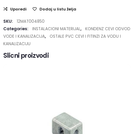
Uporedi
Dodaj u listu želja
SKU:
12MAT004850
Categories:
INSTALACIONI MATERIJAL
,
KONDENZ CEVI ODVOD
VODE I KANALIZACIJA
,
OSTALE PVC CEVI I FITINZI ZA VODU I
KANALIZACIJU
Slicni proizvodi