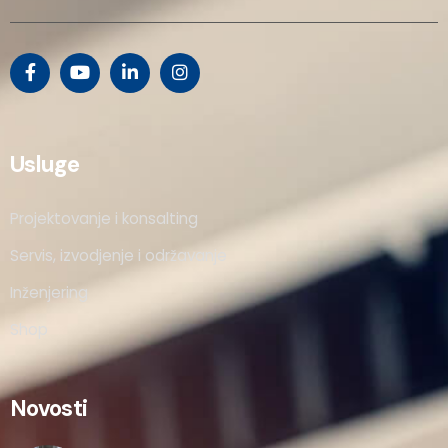
Usluge
Projektovanje i konsalting
Servis, izvodjenje i održavanje
Inženjering
Shop
Novosti