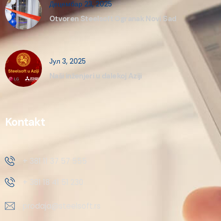
Децембар 23, 2025
Otvoren Steelsoft Ogranak Novi Sad
Јул 3, 2025
Naši inženjeri u dalekoj Aziji
Kontakt
+ 381 11 37 57 555
+ 381 18 41 51 230
prodaja@steelsoft.rs