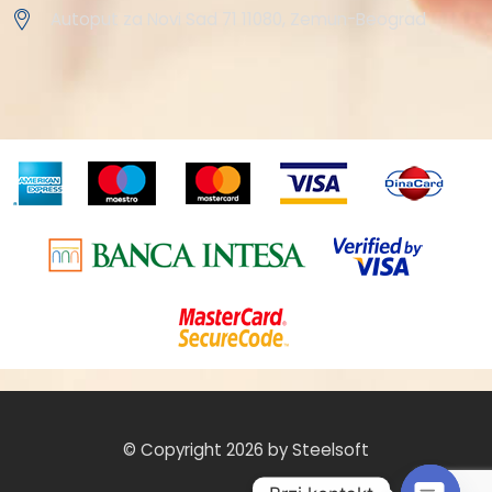
Autoput za Novi Sad 71 11080, Zemun-Beograd
© Copyright 2026 by Steelsoft