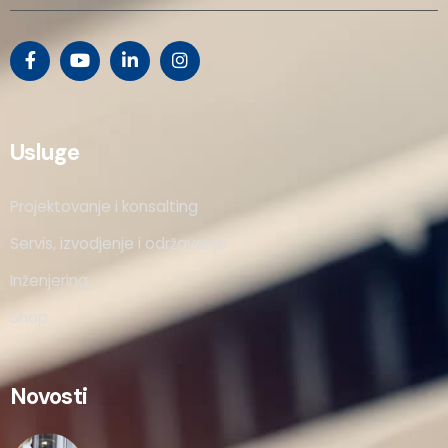
Usluge
Projektovanje i konsalting
Servis, izvodjenje i održavanje
Inženjering
Shop
Novosti