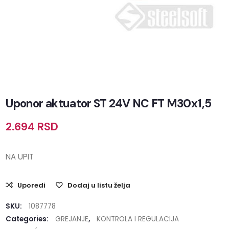
Uponor aktuator ST 24V NC FT M30x1,5
2.694
RSD
NA UPIT
Uporedi
Dodaj u listu želja
SKU:
1087778
Categories:
GREJANJE
,
KONTROLA I REGULACIJA