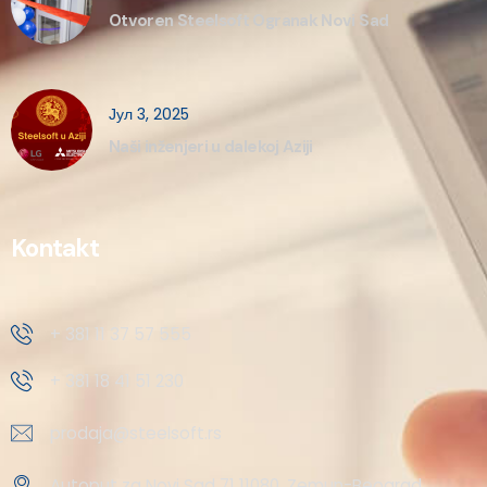
Otvoren Steelsoft Ogranak Novi Sad
Јул 3, 2025
Naši inženjeri u dalekoj Aziji
Kontakt
+ 381 11 37 57 555
+ 381 18 41 51 230
prodaja@steelsoft.rs
Autoput za Novi Sad 71 11080, Zemun-Beograd