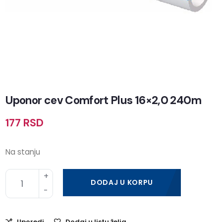
Uponor cev Comfort Plus 16×2,0 240m
177
RSD
Na stanju
DODAJ U KORPU
Uporedi
Dodaj u listu želja