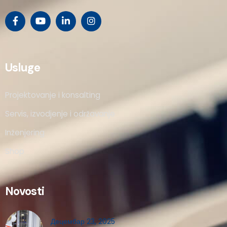
Usluge
Projektovanje i konsalting
Servis, izvodjenje i održavanje
Inženjering
Shop
Novosti
Децембар 23, 2025