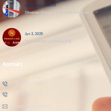
Децембар 23, 2025
Otvoren Steelsoft Ogranak Novi Sad
Јул 3, 2025
Naši inženjeri u dalekoj Aziji
Kontakt
+ 381 11 37 57 555
+ 381 18 41 51 230
prodaja@steelsoft.rs