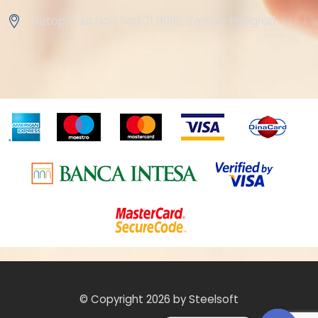
Autoput za Novi Sad 71 11080, Zemun-Beograd
© Copyright 2026 by Steelsoft