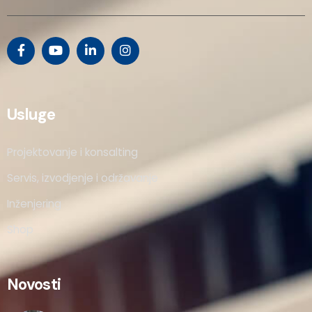
Usluge
Projektovanje i konsalting
Servis, izvodjenje i održavanje
Inženjering
Shop
Novosti