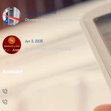
Децембар 23, 2025
Otvoren Steelsoft Ogranak Novi Sad
Јул 3, 2025
Naši inženjeri u dalekoj Aziji
Kontakt
+ 381 11 37 57 555
+ 381 18 41 51 230