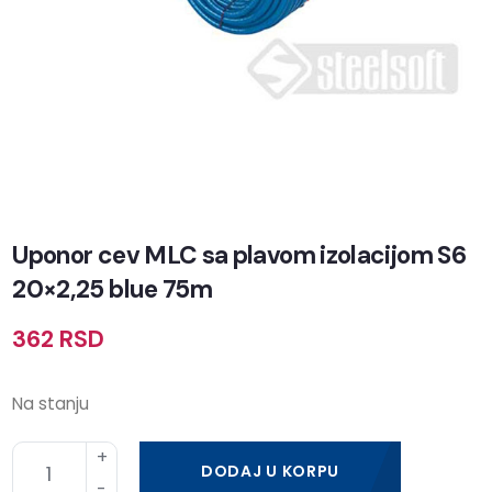
Uponor cev MLC sa plavom izolacijom S6
20×2,25 blue 75m
362
RSD
Na stanju
DODAJ U KORPU