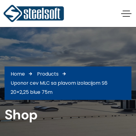
Home
Products
Uponor cev MLC sa plavom izolacijom S6
20×2,25 blue 75m
Shop