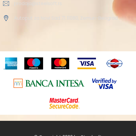
prodaja@steelsoft.rs
Autoput za Novi Sad 71 11080, Zemun-Beograd