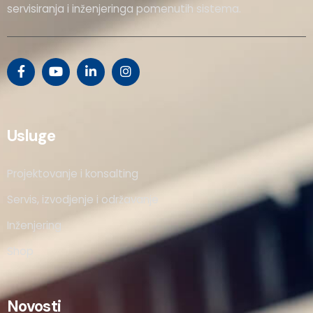
servisiranja i inženjeringa pomenutih sistema.
Usluge
Projektovanje i konsalting
Servis, izvodjenje i održavanje
Inženjering
Shop
Novosti