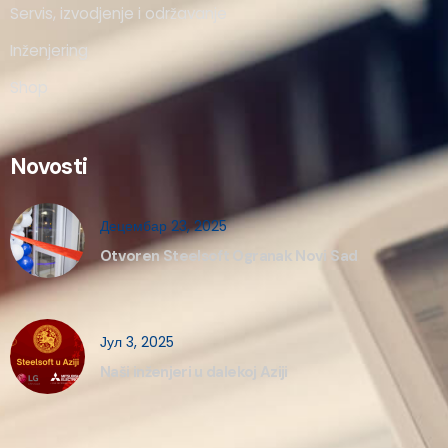
Servis, izvodjenje i održavanje
Inženjering
Shop
Novosti
Децембар 23, 2025
Otvoren Steelsoft Ogranak Novi Sad
Јул 3, 2025
Naši inženjeri u dalekoj Aziji