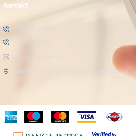
Kontakt
+ 381 11 37 57 555
+ 381 18 41 51 230
prodaja@steelsoft.rs
Autoput za Novi Sad 71 11080, Zemun-Beograd