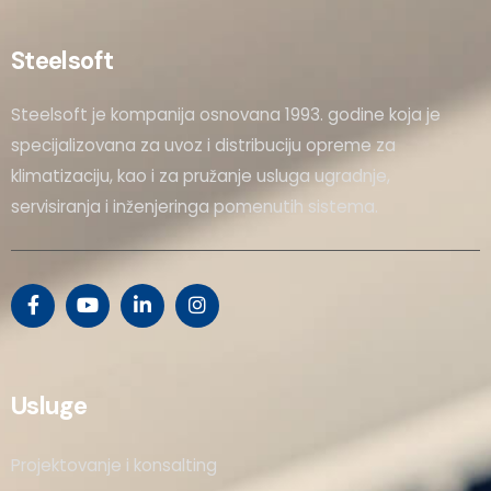
Steelsoft
Steelsoft je kompanija osnovana 1993. godine koja je
specijalizovana za uvoz i distribuciju opreme za
klimatizaciju, kao i za pružanje usluga ugradnje,
servisiranja i inženjeringa pomenutih sistema.
Usluge
Projektovanje i konsalting