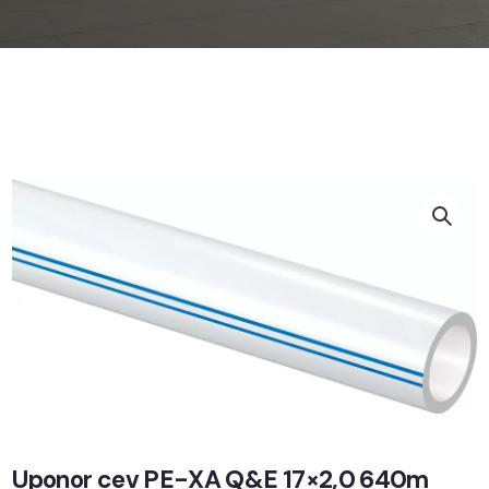
Uponor cev PE-XA Q&E 17×2,0 640m