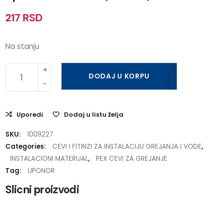
217
RSD
Na stanju
DODAJ U KORPU
Uporedi
Dodaj u listu želja
SKU:
1009227
Categories:
CEVI I FITINZI ZA INSTALACIJU GREJANJA I VODE
,
INSTALACIONI MATERIJAL
,
PEX CEVI ZA GREJANJE
Tag:
UPONOR
Slicni proizvodi